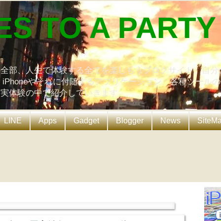
ES TO A PARTY
の全部、人生で体験する全てを楽しもうブログサイト。自分
、iPhoneやそれに付随するアプリケーション、各種ツール
を実体験の中で紹介していきます。
LINE
Apps
Gadget
Blogger
News
SiteM