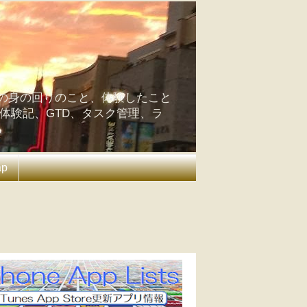
の身の回りのこと、体験したこと
の体験記、GTD、タスク管理、ラ
ap