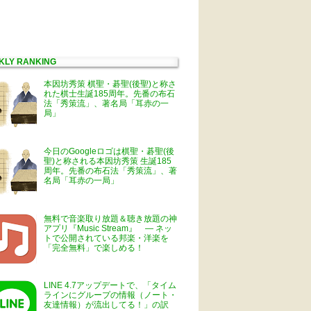
KLY RANKING
本因坊秀策 棋聖・碁聖(後聖)と称さ
れた棋士生誕185周年。先番の布石
法「秀策流」、著名局「耳赤の一
局」
今日のGoogleロゴは棋聖・碁聖(後
聖)と称される本因坊秀策 生誕185
周年。先番の布石法「秀策流」、著
名局「耳赤の一局」
無料で音楽取り放題＆聴き放題の神
アプリ『Music Stream』 ― ネッ
トで公開されている邦楽・洋楽を
「完全無料」で楽しめる！
LINE 4.7アップデートで、「タイム
ラインにグループの情報（ノート・
友達情報）が流出してる！」の訳