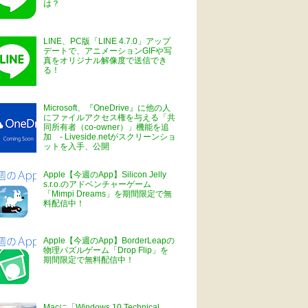
は？
LINE、PC版「LINE 4.7.0」アップ
デートで、アニメーションGIFや写
真をオリジナル解像度で送信でき
る！
Microsoft、『OneDrive』に他の人
にファイルアクセス権を与える「共
同所有者（co-owner）」機能を追
加 - Liveside.netがスクリーンショ
ットを入手、公開
Apple【今週のApp】Silicon Jelly
s.r.o.のアドベンチャーゲーム
「Mimpi Dreams」を期間限定で無
料配信中！
Apple【今週のApp】BorderLeapの
物理パズルゲーム「Drop Flip」を
期間限定で無料配信中！
Macに「Windows 10 Technical