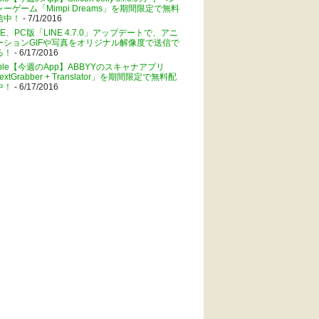
ャーゲーム「Mimpi Dreams」を期間限定で無料
信中！
- 7/1/2016
NE、PC版「LINE 4.7.0」アップデートで、アニ
ーションGIFや写真をオリジナル解像度で送信で
る！
- 6/17/2016
pple【今週のApp】ABBYYのスキャナアプリ
extGrabber + Translator」を期間限定で無料配
中！
- 6/17/2016