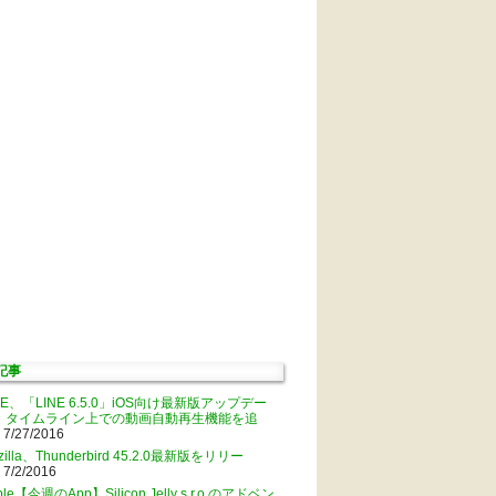
記事
NE、「LINE 6.5.0」iOS向け最新版アップデー
。タイムライン上での動画自動再生機能を追
 7/27/2016
zilla、Thunderbird 45.2.0最新版をリリー
 7/2/2016
ple【今週のApp】Silicon Jelly s.r.o.のアドベン