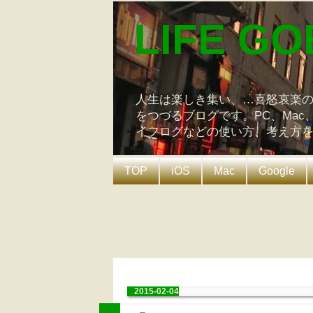
LIFE GO
人生は楽しき集い、…喜怒哀楽
をつづるブログです。PC、Mac
イフログなどの使い方、考え方
TOP
iOS
Mac
Google
2015-02-04