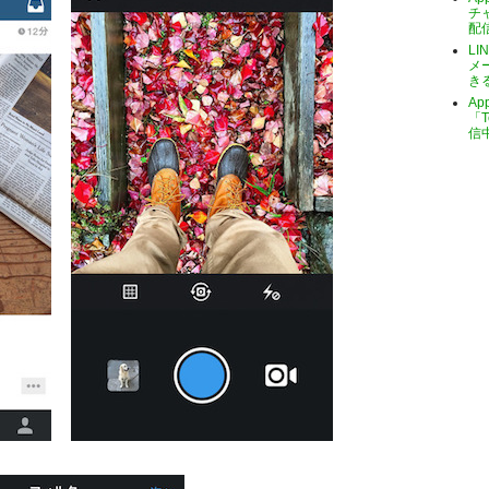
チ
配
LI
メ
き
A
「T
信