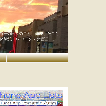
の身の回りのこと、体験したこと
の体験記、GTD、タスク管理、ラ
ap