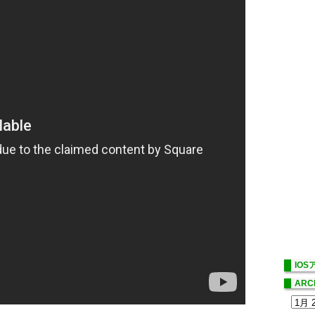
IO
ARC