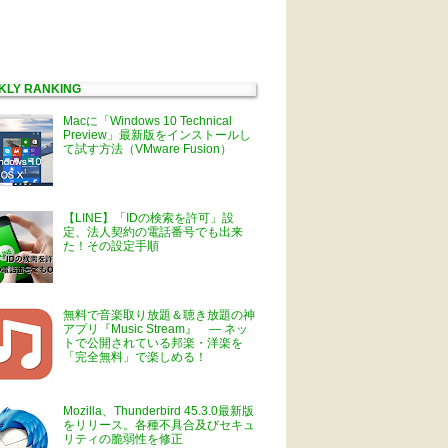
KLY RANKING
Macに「Windows 10 Technical
Preview」最新版をインストールし
て試す方法（VMware Fusion）
【LINE】「IDの検索を許可」設
定、法人契約の電話番号でも出来
た！その設定手順
無料で音楽取り放題＆聴き放題の神
アプリ『Music Stream』 ― ネッ
トで公開されている邦楽・洋楽を
「完全無料」で楽しめる！
Mozilla、Thunderbird 45.3.0最新版
をリリース。各種不具合及びセキュ
リティの脆弱性を修正