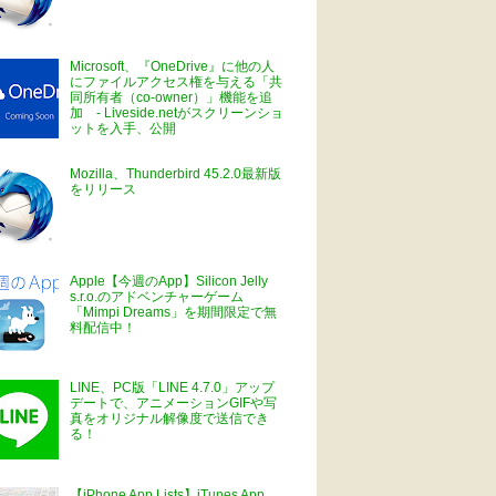
Microsoft、『OneDrive』に他の人
にファイルアクセス権を与える「共
同所有者（co-owner）」機能を追
加 - Liveside.netがスクリーンショ
ットを入手、公開
Mozilla、Thunderbird 45.2.0最新版
をリリース
Apple【今週のApp】Silicon Jelly
s.r.o.のアドベンチャーゲーム
「Mimpi Dreams」を期間限定で無
料配信中！
LINE、PC版「LINE 4.7.0」アップ
デートで、アニメーションGIFや写
真をオリジナル解像度で送信でき
る！
【iPhone App Lists】iTunes App