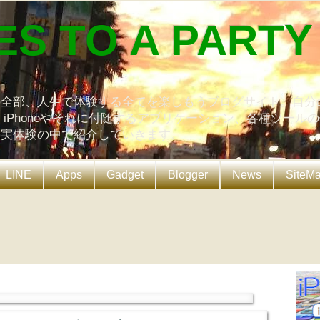
ES TO A PARTY
の全部、人生で体験する全てを楽しもうブログサイト。自分
、iPhoneやそれに付随するアプリケーション、各種ツール
を実体験の中で紹介していきます。
LINE
Apps
Gadget
Blogger
News
SiteM