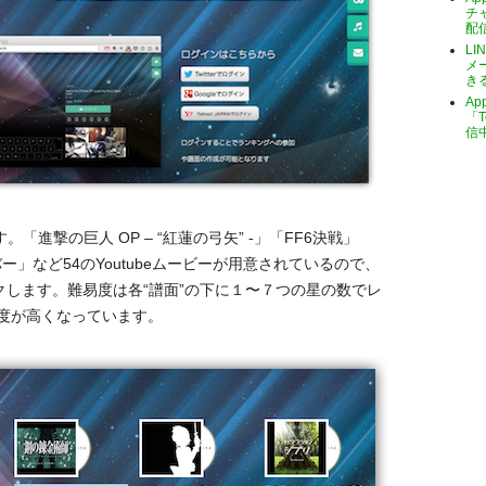
チ
配
LI
メ
き
A
「T
信
。「進撃の巨人 OP – “紅蓮の弓矢” -」「FF6決戦」
」など54のYoutubeムービーが用意されているので、
クします。難易度は各“譜面”の下に１〜７つの星の数でレ
度が高くなっています。