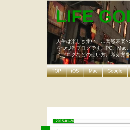
LIFE GO
人生は楽しき集い、…喜怒哀楽
をつづるブログです。PC、Mac
イフログなどの使い方、考え方
TOP
iOS
Mac
Google
2015-01-20