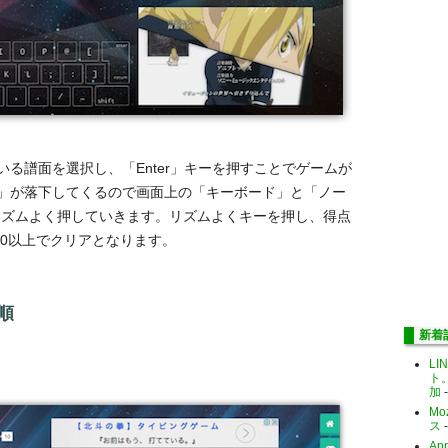
る譜面を選択し、「Enter」キーを押すことでゲームが
」が落下してくるので画面上の「キーボード」と「ノー
リズムよく押していきます。リズムよくキーを押し、得点
00以上でクリアとなります。
手順
新着
。
LI
ト
加
-
Mo
ス
-
Ap