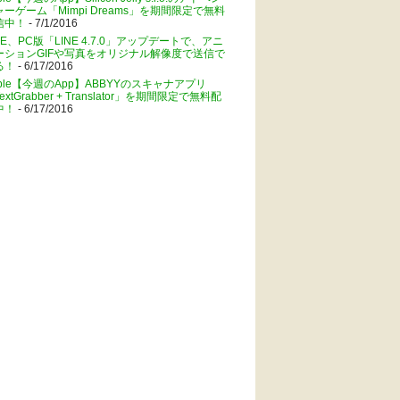
ャーゲーム「Mimpi Dreams」を期間限定で無料
信中！
- 7/1/2016
NE、PC版「LINE 4.7.0」アップデートで、アニ
ーションGIFや写真をオリジナル解像度で送信で
る！
- 6/17/2016
pple【今週のApp】ABBYYのスキャナアプリ
extGrabber + Translator」を期間限定で無料配
中！
- 6/17/2016