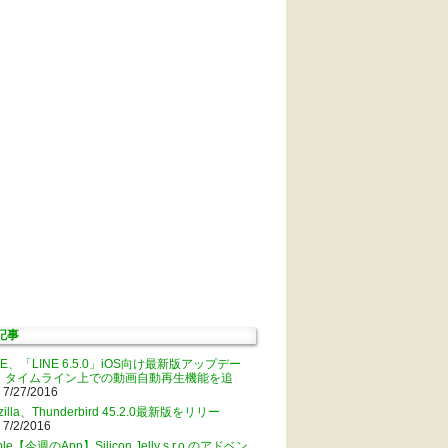
記事
NE、「LINE 6.5.0」iOS向け最新版アップデー
。タイムライン上での動画自動再生機能を追
 7/27/2016
zilla、Thunderbird 45.2.0最新版をリリー
 7/2/2016
ple【今週のApp】Silicon Jelly s.r.o.のアドベン