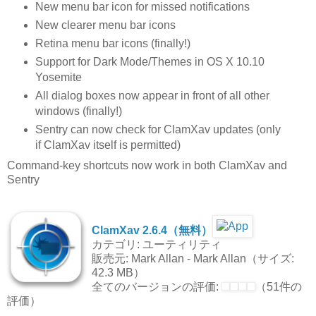
New menu bar icon for missed notifications
New clearer menu bar icons
Retina menu bar icons (finally!)
Support for Dark Mode/Themes in OS X 10.10
Yosemite
All dialog boxes now appear in front of all other
windows (finally!)
Sentry can now check for ClamXav updates (only
if ClamXav itself is permitted)
Command-key shortcuts now work in both ClamXav and
Sentry
ClamXav 2.6.4（無料）
カテゴリ: ユーティリティ
販売元: Mark Allan - Mark Allan（サイズ:
42.3 MB）
全てのバージョンの評価:
（51件の
評価）