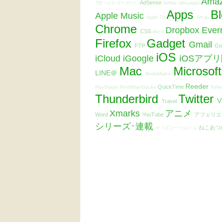
Ama
AdSense
755（ナナゴーゴー）
AirMac
allmyapps
Apps
B
Apple Music
Apple TV
Art
au
Chrome
Dropbox
Ever
CSS
dlvr.it
Firefox
Gadget
Gmail
FTP
Go
iOS
iCloud
iGoogle
iOSアプ
Mac
Microsof
LINE＠
MediaMarker
Reeder
QuickTime
PlayStation
PrintWhatYouLike
Refle
Thunderbird
Twitter
V
Travel
Xmarks
アニメ
Word
YouTube
アフェリ
シリーズ･連載
ねこあつ
ディズニー ツムツム