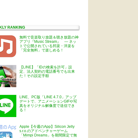
KLY RANKING
無料で音楽取り放題＆聴き放題の神
アプリ『Music Stream』 ― ネッ
トで公開されている邦楽・洋楽を
「完全無料」で楽しめる！
【LINE】「IDの検索を許可」設
定、法人契約の電話番号でも出来
た！その設定手順
LINE、PC版「LINE 4.7.0」アップ
デートで、アニメーションGIFや写
真をオリジナル解像度で送信でき
る！
Apple【今週のApp】Silicon Jelly
s.r.o.のアドベンチャーゲーム
「Mimpi Dreams」を期間限定で無