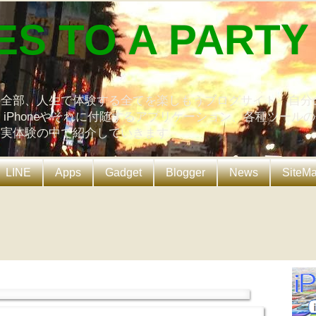
ES TO A PARTY
の全部、人生で体験する全てを楽しもうブログサイト。自分
、iPhoneやそれに付随するアプリケーション、各種ツール
を実体験の中で紹介していきます。
LINE
Apps
Gadget
Blogger
News
SiteM