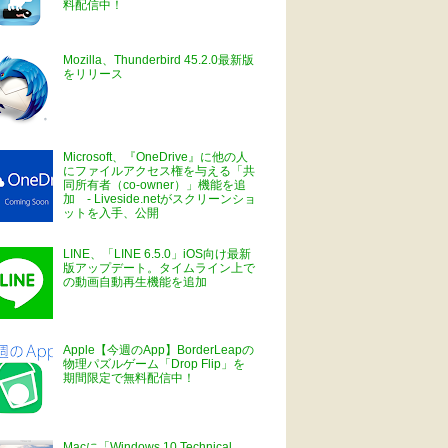
料配信中！
Mozilla、Thunderbird 45.2.0最新版
をリリース
Microsoft、『OneDrive』に他の人
にファイルアクセス権を与える「共
同所有者（co-owner）」機能を追
加 - Liveside.netがスクリーンショ
ットを入手、公開
LINE、「LINE 6.5.0」iOS向け最新
版アップデート。タイムライン上で
の動画自動再生機能を追加
Apple【今週のApp】BorderLeapの
物理パズルゲーム「Drop Flip」を
期間限定で無料配信中！
Macに「Windows 10 Technical