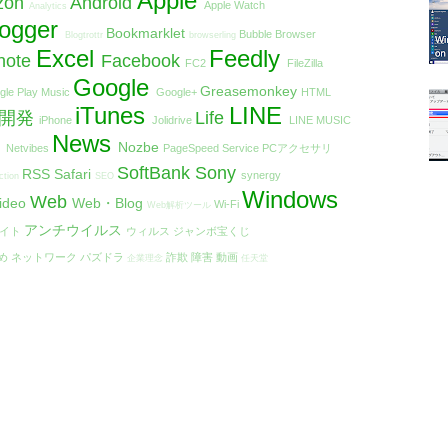
Apple
zon
Android
Apple Watch
Analytics
logger
Bookmarklet
Bubble Browser
Blogtrottr
browserling
Excel
Feedly
note
Facebook
FC2
FileZilla
Google
Greasemonkey
gle Play Music
Google+
HTML
iTunes
LINE
リ開発
Life
iPhone
Jolidrive
LINE MUSIC
t
News
Nozbe
Netvibes
PageSpeed Service
PCアクセサリ
SoftBank
Sony
RSS
Safari
synergy
ction
SEO
Windows
Web
ideo
Web・Blog
Wi-Fi
Web解析ツール
アンチウイルス
エイト
ウィルス
ジャンボ宝くじ
め
ネットワーク
パズドラ
詐欺
障害
動画
企業理念
任天堂