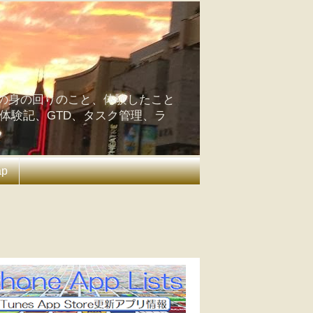
の身の回りのこと、体験したこと
の体験記、GTD、タスク管理、ラ
ap