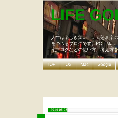
LIFE GO
人生は楽しき集い、…喜怒哀楽
をつづるブログです。PC、Mac
イフログなどの使い方、考え方
TOP
iOS
Mac
Google
2014-05-25