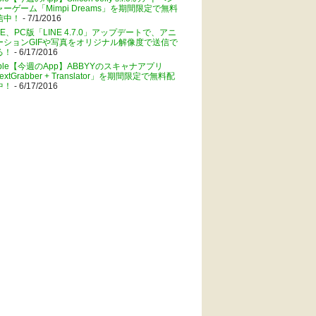
ャーゲーム「Mimpi Dreams」を期間限定で無料
信中！
- 7/1/2016
NE、PC版「LINE 4.7.0」アップデートで、アニ
ーションGIFや写真をオリジナル解像度で送信で
る！
- 6/17/2016
pple【今週のApp】ABBYYのスキャナアプリ
extGrabber + Translator」を期間限定で無料配
中！
- 6/17/2016