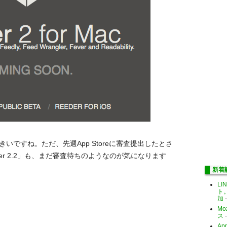
いですね。ただ、先週App Storeに審査提出したとさ
er 2.2」も、まだ審査待ちのようなのが気になります
新着
LI
ト
加
-
Mo
ス
-
Ap