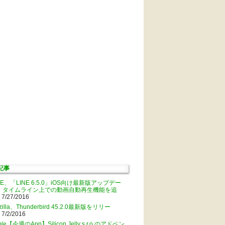
記事
NE、「LINE 6.5.0」iOS向け最新版アップデー
。タイムライン上での動画自動再生機能を追
 7/27/2016
zilla、Thunderbird 45.2.0最新版をリリー
 7/2/2016
ple【今週のApp】Silicon Jelly s.r.o.のアドベン