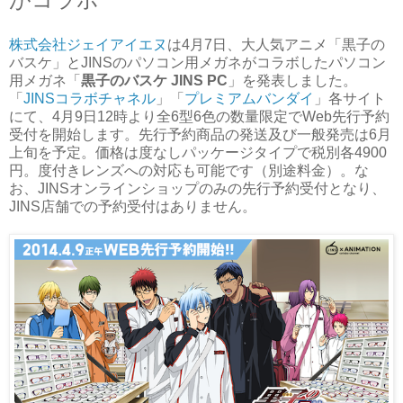
株式会社ジェイアイエヌ
は4月7日、大人気アニメ「黒子の
バスケ」とJINSのパソコン用メガネがコラボしたパソコン
用メガネ「
黒子のバスケ JINS PC
」を発表しました。
「
JINSコラボチャネル
」「
プレミアムバンダイ
」各サイト
にて、4月9日12時より全6型6色の数量限定でWeb先行予約
受付を開始します。先行予約商品の発送及び一般発売は6月
上旬を予定。価格は度なしパッケージタイプで税別各4900
円。度付きレンズへの対応も可能です（別途料金）。な
お、JINSオンラインショップのみの先行予約受付となり、
JINS店舗での予約受付はありません。