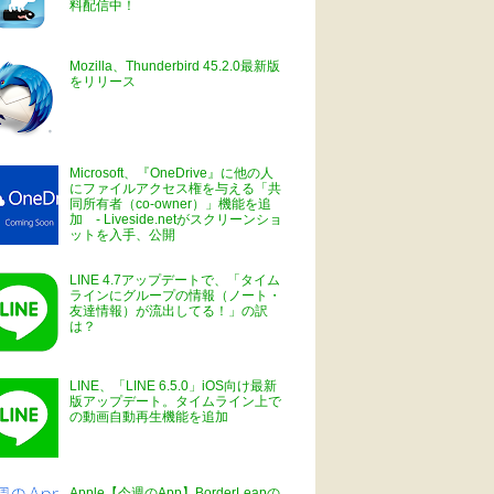
料配信中！
Mozilla、Thunderbird 45.2.0最新版
をリリース
Microsoft、『OneDrive』に他の人
にファイルアクセス権を与える「共
同所有者（co-owner）」機能を追
加 - Liveside.netがスクリーンショ
ットを入手、公開
LINE 4.7アップデートで、「タイム
ラインにグループの情報（ノート・
友達情報）が流出してる！」の訳
は？
LINE、「LINE 6.5.0」iOS向け最新
版アップデート。タイムライン上で
の動画自動再生機能を追加
Apple【今週のApp】BorderLeapの