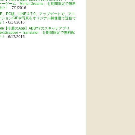
ャーゲーム「Mimpi Dreams」を期間限定で無料
信中！
- 7/1/2016
NE、PC版「LINE 4.7.0」アップデートで、アニ
ーションGIFや写真をオリジナル解像度で送信で
る！
- 6/17/2016
pple【今週のApp】ABBYYのスキャナアプリ
extGrabber + Translator」を期間限定で無料配
中！
- 6/17/2016