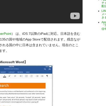
チ
配
LI
メ
き
A
「T
信
erPoint
） は、iOS 7以降のiPadに対応。日本語を含む
35の国や地域のApp Storeで配信されます。残念なが
される国の中に日本は含まれていません。現在のとこ
ます。
icrosoft Word】