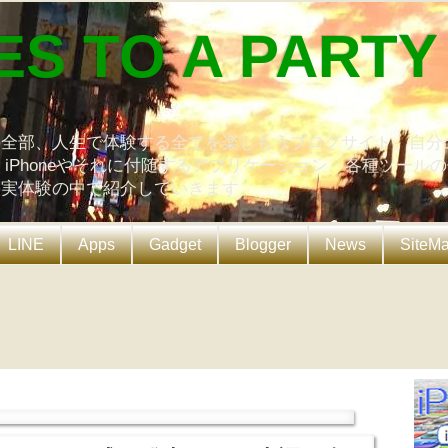
ES TO A PARTY
の全部、人生で体験する全てを楽しもうブログサイト。自分
、iPhoneやそれに付随するアプリケーション、各種ツール
を実体験の中で紹介していきます。
LINE
Apps
Gadget
Blogger
News
SiteM