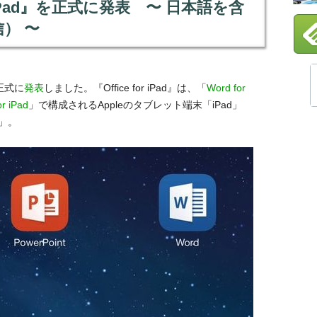
 for iPad』を正式に発表 〜 日本語を含
） 〜
』を正式に
発表
しました。『Office for iPad』は、「
Word for
or iPad
」で構成されるAppleのタブレット端末「iPad」
e」。