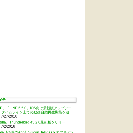
記事
NE、「LINE 6.5.0」iOS向け最新版アップデー
。タイムライン上での動画自動再生機能を追
 7/27/2016
zilla、Thunderbird 45.2.0最新版をリリー
 7/2/2016
ple【今週のApp】Silicon Jelly s.r.o.のアドベン