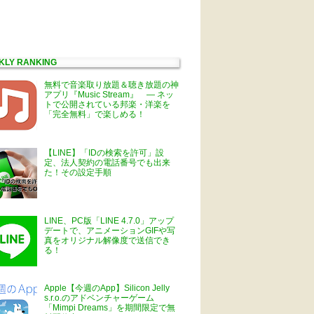
KLY RANKING
無料で音楽取り放題＆聴き放題の神
アプリ『Music Stream』 ― ネッ
トで公開されている邦楽・洋楽を
「完全無料」で楽しめる！
【LINE】「IDの検索を許可」設
定、法人契約の電話番号でも出来
た！その設定手順
LINE、PC版「LINE 4.7.0」アップ
デートで、アニメーションGIFや写
真をオリジナル解像度で送信でき
る！
Apple【今週のApp】Silicon Jelly
s.r.o.のアドベンチャーゲーム
「Mimpi Dreams」を期間限定で無