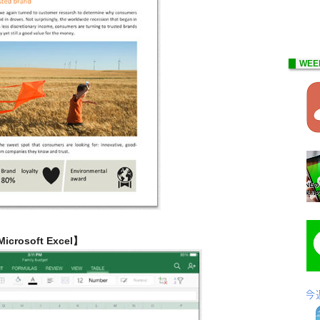
WEE
icrosoft Excel】