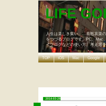
LIFE GO
人生は楽しき集い、…喜怒哀楽
をつづるブログです。PC、Mac
イフログなどの使い方、考え方
TOP
iOS
Mac
Google
2014-03-28