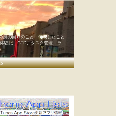
の身の回りのこと、体験したこと
の体験記、GTD、タスク管理、ラ
ap