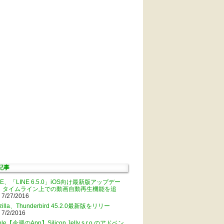
記事
NE、「LINE 6.5.0」iOS向け最新版アップデー
。タイムライン上での動画自動再生機能を追
 7/27/2016
zilla、Thunderbird 45.2.0最新版をリリー
 7/2/2016
ple【今週のApp】Silicon Jelly s.r.o.のアドベン