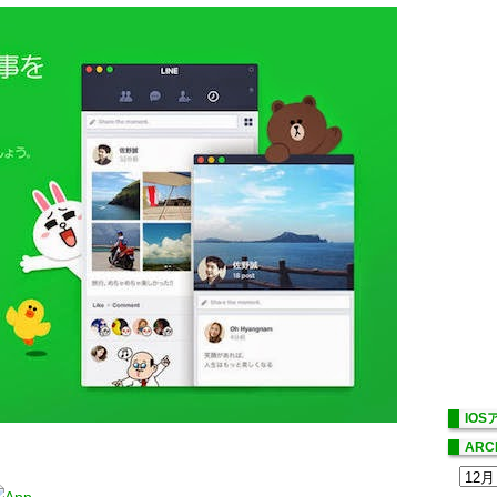
IO
ARC