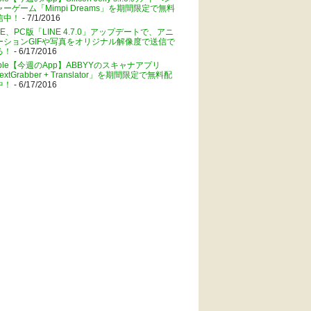
ャーゲーム「Mimpi Dreams」を期間限定で無料
信中！
- 7/1/2016
NE、PC版「LINE 4.7.0」アップデートで、アニ
ーションGIFや写真をオリジナル解像度で送信で
る！
- 6/17/2016
pple【今週のApp】ABBYYのスキャナアプリ
extGrabber + Translator」を期間限定で無料配
中！
- 6/17/2016