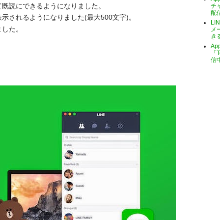
て既読にできるようになりました。
チ
配
示されるようになりました(最大500文字)。
LI
ました。
メ
き
A
「T
信