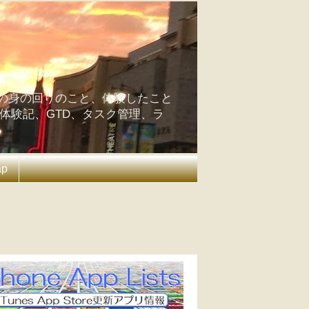
の身の回りのこと、体験したこと
の体験記、GTD、タスク管理、ラ
ap