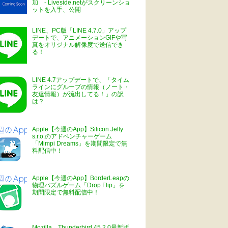
加 - Liveside.netがスクリーンショ
ットを入手、公開
LINE、PC版「LINE 4.7.0」アップ
デートで、アニメーションGIFや写
真をオリジナル解像度で送信でき
る！
LINE 4.7アップデートで、「タイム
ラインにグループの情報（ノート・
友達情報）が流出してる！」の訳
は？
Apple【今週のApp】Silicon Jelly
s.r.o.のアドベンチャーゲーム
「Mimpi Dreams」を期間限定で無
料配信中！
Apple【今週のApp】BorderLeapの
物理パズルゲーム「Drop Flip」を
期間限定で無料配信中！
Mozilla、Thunderbird 45.2.0最新版