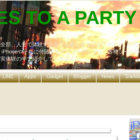
ES TO A PARTY
の全部、人生で体験する全てを楽しもうブログサイト。自分
、iPhoneやそれに付随するアプリケーション、各種ツール
を実体験の中で紹介していきます。
LINE
Apps
Gadget
Blogger
News
SiteM