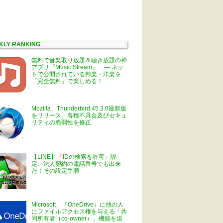
KLY RANKING
無料で音楽取り放題＆聴き放題の神
アプリ『Music Stream』 ― ネッ
トで公開されている邦楽・洋楽を
「完全無料」で楽しめる！
Mozilla、Thunderbird 45.3.0最新版
をリリース。各種不具合及びセキュ
リティの脆弱性を修正
【LINE】「IDの検索を許可」設
定、法人契約の電話番号でも出来
た！その設定手順
Microsoft、『OneDrive』に他の人
にファイルアクセス権を与える「共
同所有者（co-owner）」機能を追