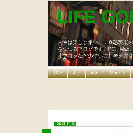
LIFE GO
人生は楽しき集い、…喜怒哀楽
をつづるブログです。PC、Mac
イフログなどの使い方、考え方
TOP
iOS
Mac
Google
2015-12-21