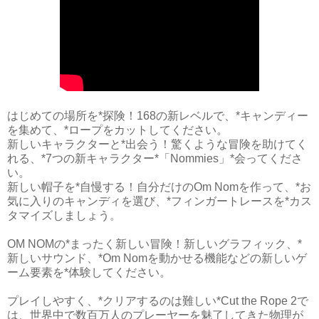
はじめての場所を*探険！168の新レベルで、*キャンディー
を集めて、*ロープをカットしてください。
新しいキャラクターと*出会う！驚くような冒険を助けてく
れる、*7つの新キャラクター*「Nommies」*会ってくださ
い。
新しい帽子を*自慢する！自分だけのOm Nomを作って、*お
気に入りのキャンディを選び、*フィンガートレースを*カス
タマイズしましょう。
OM NOMの*まったく新しい冒険！新しいグラフィック、*
新しいサウンド、*Om Nomを動かせる機能などの新しいゲ
ーム要素を*体験してください。
プレイしやすく、*クリアするのは難しい*Cut the Rope 2で
は、世界中で数百万人のプレーヤーを魅了してきた物理が