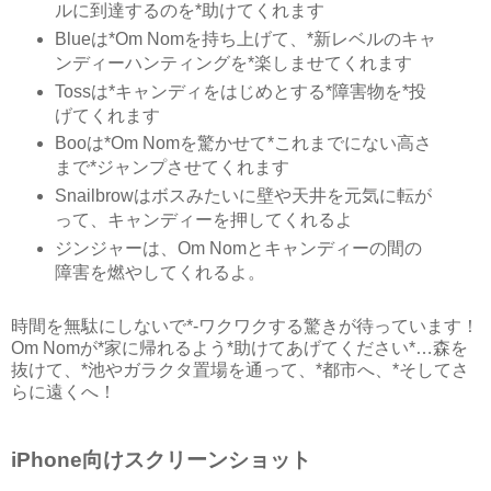
ルに到達するのを*助けてくれます
Blueは*Om Nomを持ち上げて、*新レベルのキャ
ンディーハンティングを*楽しませてくれます
Tossは*キャンディをはじめとする*障害物を*投
げてくれます
Booは*Om Nomを驚かせて*これまでにない高さ
まで*ジャンプさせてくれます
Snailbrowはボスみたいに壁や天井を元気に転が
って、キャンディーを押してくれるよ
ジンジャーは、Om Nomとキャンディーの間の
障害を燃やしてくれるよ。
時間を無駄にしないで*-ワクワクする驚きが待っています！
Om Nomが*家に帰れるよう*助けてあげてください*…森を
抜けて、*池やガラクタ置場を通って、*都市へ、*そしてさ
らに遠くへ！
iPhone向けスクリーンショット