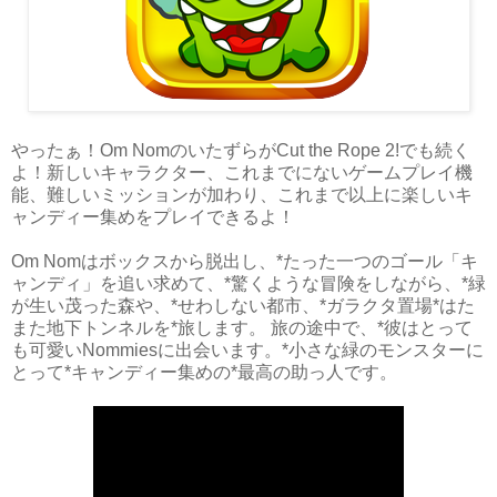
やったぁ！Om NomのいたずらがCut the Rope 2!でも続く
よ！新しいキャラクター、これまでにないゲームプレイ機
能、難しいミッションが加わり、これまで以上に楽しいキ
ャンディー集めをプレイできるよ！
Om Nomはボックスから脱出し、*たった一つのゴール「キ
ャンディ」を追い求めて、*驚くような冒険をしながら、*緑
が生い茂った森や、*せわしない都市、*ガラクタ置場*はた
また地下トンネルを*旅します。 旅の途中で、*彼はとって
も可愛いNommiesに出会います。*小さな緑のモンスターに
とって*キャンディー集めの*最高の助っ人です。