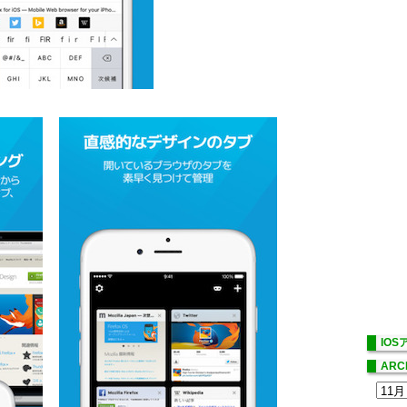
IO
ARC