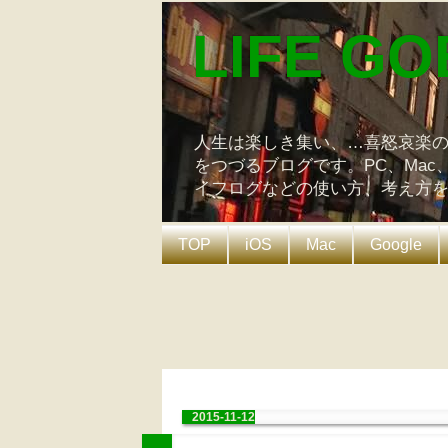
LIFE GO
人生は楽しき集い、…喜怒哀楽
をつづるブログです。PC、Mac
イフログなどの使い方、考え方
TOP
iOS
Mac
Google
2015-11-12