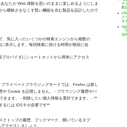
れ、あなたが Web 体験を思いのままに楽しめるようにしま
チ
配
から曖昧さをなくす賢い機能を含む製品を設計したので
LI
メ
き
A
「T
信
見越して、気に入ったいくつかの検索エンジンから複数の
的に表示します。毎回検索に掛ける時間が格段に短
などを含む検索プロバイダにショートカットから簡単にアクセス
プライベートブラウジングモードでは、Firefox は新し
Cookie を記憶しません。 - ブラウジング履歴やパ
きます。 - 削除したい個人情報を選択できます。 - **
は iOS 9 が必要です**
て、デスクトップの履歴、ブックマーク、開いているタブ
もアクセスしましょう。