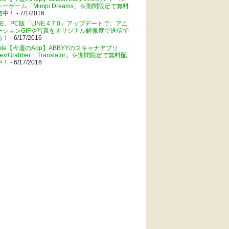
ャーゲーム「Mimpi Dreams」を期間限定で無料
信中！
- 7/1/2016
NE、PC版「LINE 4.7.0」アップデートで、アニ
ーションGIFや写真をオリジナル解像度で送信で
る！
- 6/17/2016
pple【今週のApp】ABBYYのスキャナアプリ
extGrabber + Translator」を期間限定で無料配
中！
- 6/17/2016