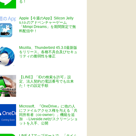
る！
Apple【今週のApp】Silicon Jelly
s.r.o.のアドベンチャーゲーム
「Mimpi Dreams」を期間限定で無
料配信中！
Mozilla、Thunderbird 45.3.0最新版
をリリース。各種不具合及びセキュ
リティの脆弱性を修正
【LINE】「IDの検索を許可」設
定、法人契約の電話番号でも出来
た！その設定手順
Microsoft、『OneDrive』に他の人
にファイルアクセス権を与える「共
同所有者（co-owner）」機能を追
加 - Liveside.netがスクリーンショ
ットを入手、公開
LINE 4.7アップデートで、「タイム