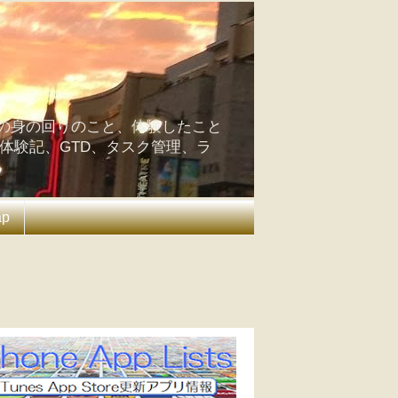
の身の回りのこと、体験したこと
の体験記、GTD、タスク管理、ラ
ap