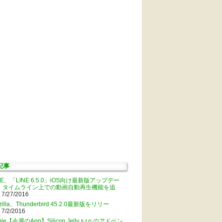
記事
NE、「LINE 6.5.0」iOS向け最新版アップデー
。タイムライン上での動画自動再生機能を追
 7/27/2016
zilla、Thunderbird 45.2.0最新版をリリー
 7/2/2016
ple【今週のApp】Silicon Jelly s.r.o.のアドベン