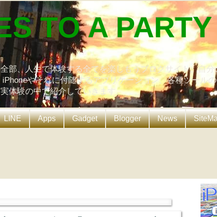
ES TO A PARTY
の全部、人生で体験する全てを楽しもうブログサイト。自分
、iPhoneやそれに付随するアプリケーション、各種ツール
を実体験の中で紹介していきます。
LINE
Apps
Gadget
Blogger
News
SiteM