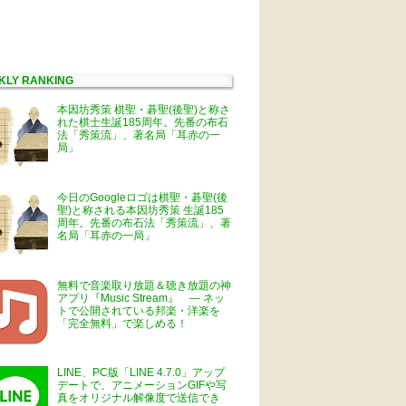
KLY RANKING
本因坊秀策 棋聖・碁聖(後聖)と称さ
れた棋士生誕185周年。先番の布石
法「秀策流」、著名局「耳赤の一
局」
今日のGoogleロゴは棋聖・碁聖(後
聖)と称される本因坊秀策 生誕185
周年。先番の布石法「秀策流」、著
名局「耳赤の一局」
無料で音楽取り放題＆聴き放題の神
アプリ『Music Stream』 ― ネッ
トで公開されている邦楽・洋楽を
「完全無料」で楽しめる！
LINE、PC版「LINE 4.7.0」アップ
デートで、アニメーションGIFや写
真をオリジナル解像度で送信でき