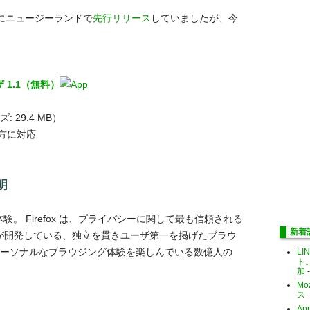
を9月にニュージーランドで
先行リリース
していましたが、今
ウザ 1.1（無料）
ズ: 29.4 MB）
の両方に対応
明
験。 Firefox は、プライバシーに関して最も信頼される
新着
la が開発している、独立を貫きユーザ第一を掲げたブラウ
パーソナルなブラウジング体験を楽しんでいる数億人の
LI
ト
。
加
-
Mo
ス
-
Ap