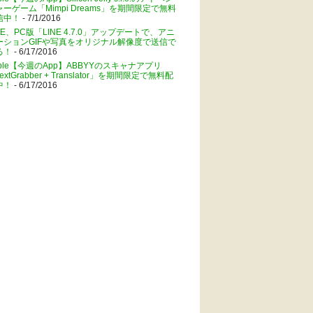
ャーゲーム「Mimpi Dreams」を期間限定で無料
信中！
- 7/1/2016
NE、PC版「LINE 4.7.0」アップデートで、アニ
ーションGIFや写真をオリジナル解像度で送信で
る！
- 6/17/2016
pple【今週のApp】ABBYYのスキャナアプリ
extGrabber + Translator」を期間限定で無料配
中！
- 6/17/2016