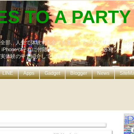
ES TO A PARTY
の全部、人生で体験する全てを楽しもうブログサイト。自分
、iPhoneやそれに付随するアプリケーション、各種ツール
を実体験の中で紹介していきます。
LINE
Apps
Gadget
Blogger
News
SiteM