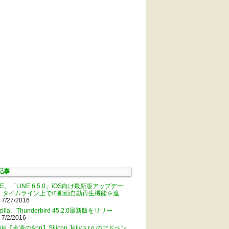
記事
NE、「LINE 6.5.0」iOS向け最新版アップデー
。タイムライン上での動画自動再生機能を追
 7/27/2016
zilla、Thunderbird 45.2.0最新版をリリー
 7/2/2016
ple【今週のApp】Silicon Jelly s.r.o.のアドベン