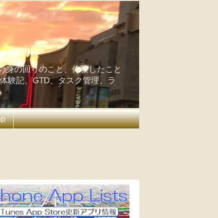
の身の回りのこと、体験したこと
の体験記、GTD、タスク管理、ラ
ap