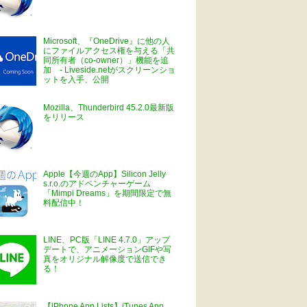
Microsoft、『OneDrive』に他の人
にファイルアクセス権を与える「共
同所有者（co-owner）」機能を追
加 - Liveside.netがスクリーンショ
ットを入手、公開
Mozilla、Thunderbird 45.2.0最新版
をリリース
Apple【今週のApp】Silicon Jelly
s.r.o.のアドベンチャーゲーム
「Mimpi Dreams」を期間限定で無
料配信中！
LINE、PC版「LINE 4.7.0」アップ
デートで、アニメーションGIFや写
真をオリジナル解像度で送信でき
る！
【iPhone App Lists】iTunes App