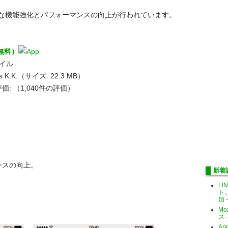
な機能強化とパフォーマンスの向上が行われています。
1（無料）
タイル
es K.K.（サイズ: 22.3 MB）
価:
（1,040件の評価）
ンスの向上。
新着
LI
ト
加
-
Mo
ス
-
Ap