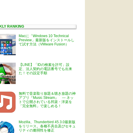
KLY RANKING
Macに「Windows 10 Technical
Preview」最新版をインストールし
て試す方法（VMware Fusion）
【LINE】「IDの検索を許可」設
定、法人契約の電話番号でも出来
た！その設定手順
無料で音楽取り放題＆聴き放題の神
アプリ『Music Stream』 ― ネッ
トで公開されている邦楽・洋楽を
「完全無料」で楽しめる！
Mozilla、Thunderbird 45.3.0最新版
をリリース。各種不具合及びセキュ
リティの脆弱性を修正