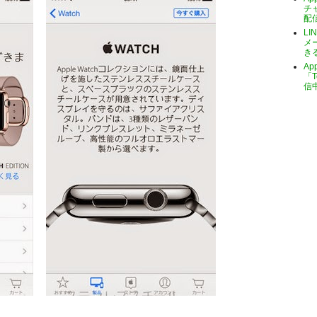
チ
配
LI
メ
き
A
「T
信