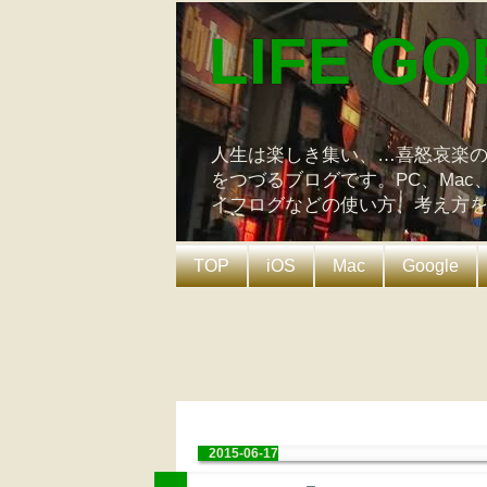
LIFE GO
人生は楽しき集い、…喜怒哀楽
をつづるブログです。PC、Mac
イフログなどの使い方、考え方
TOP
iOS
Mac
Google
2015-06-17