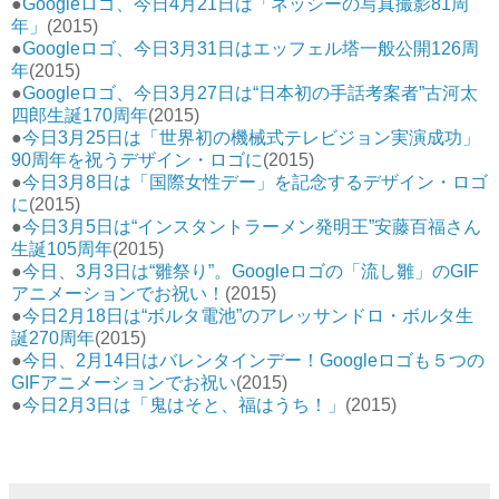
●
Googleロゴ、今日4月21日は「ネッシーの写真撮影81周
年」
(2015)
●
Googleロゴ、今日3月31日はエッフェル塔一般公開126周
年
(2015)
●
Googleロゴ、今日3月27日は“日本初の手話考案者”古河太
四郎生誕170周年
(2015)
●
今日3月25日は「世界初の機械式テレビジョン実演成功」
90周年を祝うデザイン・ロゴに
(2015)
●
今日3月8日は「国際女性デー」を記念するデザイン・ロゴ
に
(2015)
●
今日3月5日は“インスタントラーメン発明王”安藤百福さん
生誕105周年
(2015)
●
今日、3月3日は“雛祭り”。Googleロゴの「流し雛」のGIF
アニメーションでお祝い！
(2015)
●
今日2月18日は“ボルタ電池”のアレッサンドロ・ボルタ生
誕270周年
(2015)
●
今日、2月14日はバレンタインデー！Googleロゴも５つの
GIFアニメーションでお祝い
(2015)
●
今日2月3日は「鬼はそと、福はうち！」
(2015)