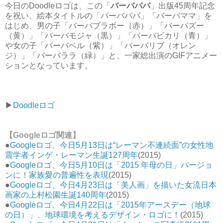
今日のDoodleロゴは、この「
バーバパパ
」出版45周年記念
を祝い、絵本タイトルの「バーバパパ」「バーバママ」を
はじめ、男の子「バーバブラボー（赤）」「バーバズー
（黄）」「バーバモジャ（黒）」「バーバピカリ（青）」
や女の子「バーバベル（紫）」「バーバリブ（オレン
ジ）」「バーバララ（緑）」と、一家総出演のGIFアニメー
ションとなっています。
▶︎
Doodleロゴ
【Googleロゴ関連】
●
Googleロゴ、今日5月13日は“レーマン不連続面”の女性地
震学者インゲ・レーマン生誕127周年
(2015)
●
Googleロゴ、今日5月10日は「2015 年母の日」バージョ
ンに！家族愛の普遍性を表現
(2015)
●
Googleロゴ、今日4月23日は「美人画」を描いた女流日本
画家の上村松園生誕140周年
(2015)
●
Googleロゴ、今日4月22日は「2015年アースデー（地球
の日）」、地球環境を考えるデザイン・ロゴに！
(2015)