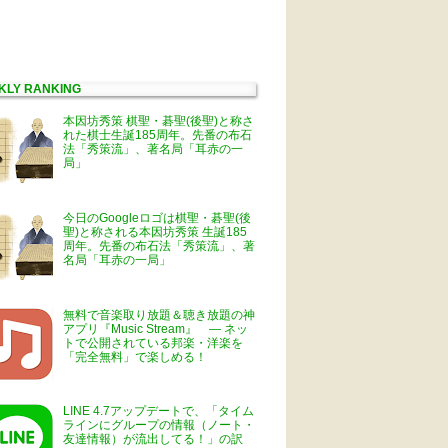
KLY RANKING
本因坊秀策 棋聖・碁聖(後聖)と称さ
れた棋士生誕185周年。先番の布石
法「秀策流」、著名局「耳赤の一
局」
今日のGoogleロゴは棋聖・碁聖(後
聖)と称される本因坊秀策 生誕185
周年。先番の布石法「秀策流」、著
名局「耳赤の一局」
無料で音楽取り放題＆聴き放題の神
アプリ『Music Stream』 ― ネッ
トで公開されている邦楽・洋楽を
「完全無料」で楽しめる！
LINE 4.7アップデートで、「タイム
ラインにグループの情報（ノート・
友達情報）が流出してる！」の訳