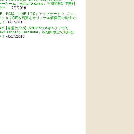
ャーゲーム「Mimpi Dreams」を期間限定で無料
信中！
- 7/1/2016
NE、PC版「LINE 4.7.0」アップデートで、アニ
ーションGIFや写真をオリジナル解像度で送信で
る！
- 6/17/2016
pple【今週のApp】ABBYYのスキャナアプリ
extGrabber + Translator」を期間限定で無料配
中！
- 6/17/2016