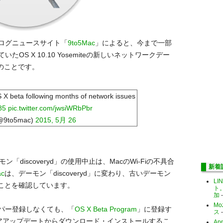
ログニュースサイト「
9to5Mac
」によると、今まで一部
S X 10.10 Yosemiteの新しいネットワークデー
とのことです。
S X beta following months of network issues
85
pic.twitter.com/jwsiWRbPbr
@9to5mac)
2015, 5月 26
ン「discoveryd」の使用中止は、MacのWi-Fiの不具合
新着
ac
は、デーモン「discoveryd」に変わり、古いデーモン
LI
いることを確認しています。
ト
加
-
Mo
パー登録しなくても、「
OS X Beta Program
」に登録す
ス
-
トウェアアップデートからダウンロード・インストールするこ
Ap