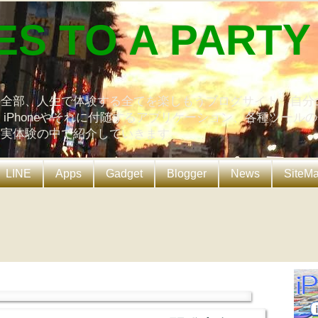
ES TO A PARTY
の全部、人生で体験する全てを楽しもうブログサイト。自分
、iPhoneやそれに付随するアプリケーション、各種ツール
を実体験の中で紹介していきます。
LINE
Apps
Gadget
Blogger
News
SiteM