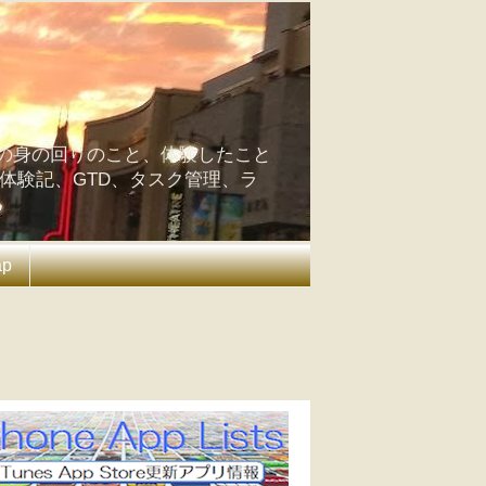
の身の回りのこと、体験したこと
の体験記、GTD、タスク管理、ラ
ap