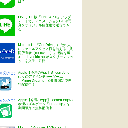
は？
LINE、PC版「LINE 4.7.0」アップ
デートで、アニメーションGIFや写
真をオリジナル解像度で送信でき
る！
Microsoft、『OneDrive』に他の人
にファイルアクセス権を与える「共
同所有者（co-owner）」機能を追
加 - Liveside.netがスクリーンショ
ットを入手、公開
Apple【今週のApp】Silicon Jelly
s.r.o.のアドベンチャーゲーム
「Mimpi Dreams」を期間限定で無
料配信中！
Apple【今週のApp】BorderLeapの
物理パズルゲーム「Drop Flip」を
期間限定で無料配信中！
Macに「Windows 10 Technical