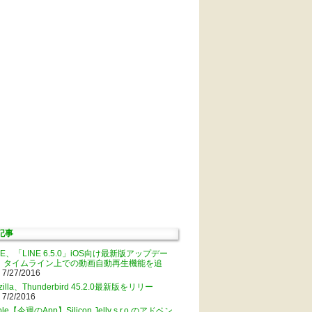
記事
NE、「LINE 6.5.0」iOS向け最新版アップデー
。タイムライン上での動画自動再生機能を追
 7/27/2016
zilla、Thunderbird 45.2.0最新版をリリー
 7/2/2016
ple【今週のApp】Silicon Jelly s.r.o.のアドベン