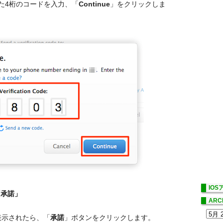
た4桁のコードを入力、「
Continue
」をクリックしま
IO
に「承諾」
ARC
表示されたら、「
承諾
」ボタンをクリックします。