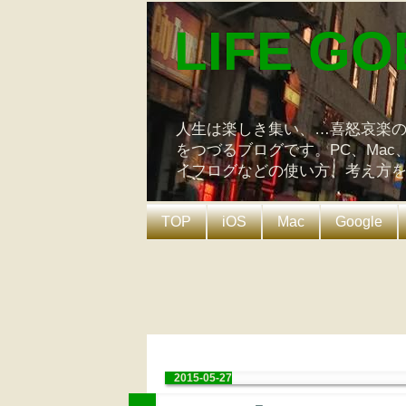
LIFE GO
人生は楽しき集い、…喜怒哀楽
をつづるブログです。PC、Mac
イフログなどの使い方、考え方
TOP
iOS
Mac
Google
2015-05-27