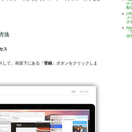
チ
配
LI
メ
き
A
「T
録方法
信
セス
スして、画面下にある「
登録
」ボタンをクリックしま