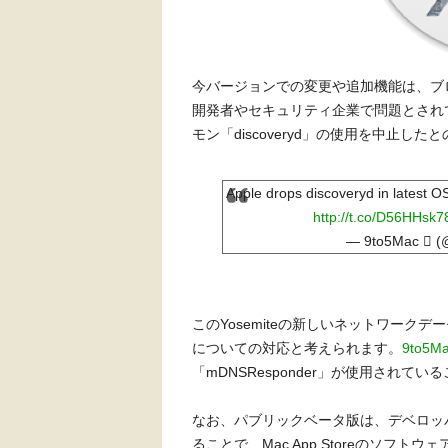
今バージョンでの変更や追加機能は、ブ
開発者やセキュリティ企業で問題とされていたO
モン「discoveryd」の使用を中止した
Apple drops discoveryd in latest O
http://t.co/D56HHsk7
— 9to5Mac  (
このYosemiteの新しいネットワークデーモ
についての対応と考えられます。
9to5M
「mDNSResponder」が使用されて
なお、パブリックベータ版は、デベロッ
ることで、Mac App Storeのソフ