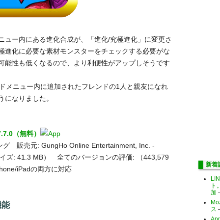
ニュー内にある進化合成が、「進化/究極進化」に変更さ
極進化に必要な素材モンスターをチェックする必要がな
可能性も低くなるので、より利便性がアップしそうです
ンドメニュー内に追加されたフレンドの1人と親友になれ
うになりました。
.7.0（無料）
 GungHo Online Entertainment, Inc. -
 INC.（サイズ: 41.3 MB） 全てのバージョンの評価:
（443,579
新着
Phone/iPadの両方に対応
LI
ト
加
-
Mo
機能
ス
-
Ap