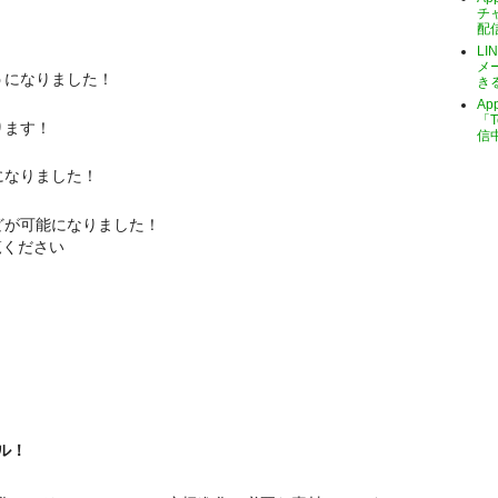
チ
配
LI
メ
うになりました！
き
A
「T
ります！
信
になりました！
どが可能になりました！
覧ください
ル！