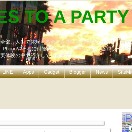
ES TO A PARTY
の全部、人生で体験する全てを楽しもうブログサイト。自分
、iPhoneやそれに付随するアプリケーション、各種ツール
を実体験の中で紹介していきます。
LINE
Apps
Gadget
Blogger
News
SiteM