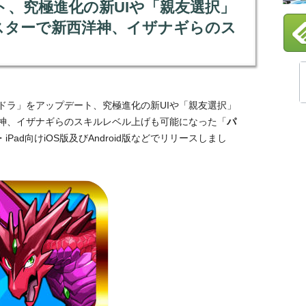
、究極進化の新UIや「親友選択」
スターで新西洋神、イザナギらのス
パズドラ」をアップデート、究極進化の新UIや「親友選択」
神、イザナギらのスキルレベル上げも可能になった「
パ
・iPad向けiOS版及びAndroid版などでリリースしまし