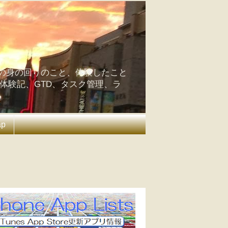
の身の回りのこと、体験したこと
の体験記、GTD、タスク管理、ラ
ap