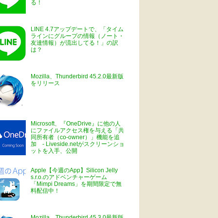
る！
LINE 4.7アップデートで、「タイム
ラインにグループの情報（ノート・
友達情報）が流出してる！」の訳
は？
Mozilla、Thunderbird 45.2.0最新版
をリリース
Microsoft、『OneDrive』に他の人
にファイルアクセス権を与える「共
同所有者（co-owner）」機能を追
加 - Liveside.netがスクリーンショ
ットを入手、公開
Apple【今週のApp】Silicon Jelly
s.r.o.のアドベンチャーゲーム
「Mimpi Dreams」を期間限定で無
料配信中！
Mozilla、Thunderbird 45.3.0最新版