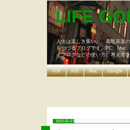
LIFE GO
人生は楽しき集い、…喜怒哀楽
をつづるブログです。PC、Mac
イフログなどの使い方、考え方
TOP
iOS
Mac
Google
2015-02-23