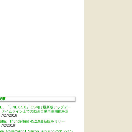
記事
NE、「LINE 6.5.0」iOS向け最新版アップデー
。タイムライン上での動画自動再生機能を追
 7/27/2016
zilla、Thunderbird 45.2.0最新版をリリー
 7/2/2016
ple【今週のApp】Silicon Jelly s.r.o.のアドベン