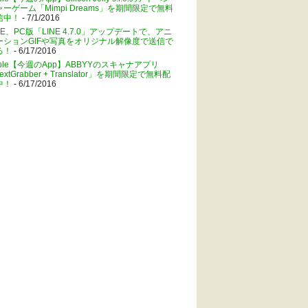
ャーゲーム「Mimpi Dreams」を期間限定で無料
信中！
- 7/1/2016
NE、PC版「LINE 4.7.0」アップデートで、アニ
ーションGIFや写真をオリジナル解像度で送信で
る！
- 6/17/2016
pple【今週のApp】ABBYYのスキャナアプリ
extGrabber + Translator」を期間限定で無料配
中！
- 6/17/2016