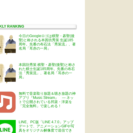
KLY RANKING
今日のGoogleロゴは棋聖・碁聖(後
聖)と称される本因坊秀策 生誕185
周年。先番の布石法「秀策流」、著
名局「耳赤の一局」
本因坊秀策 棋聖・碁聖(後聖)と称さ
れた棋士生誕185周年。先番の布石
法「秀策流」、著名局「耳赤の一
局」
無料で音楽取り放題＆聴き放題の神
アプリ『Music Stream』 ― ネッ
トで公開されている邦楽・洋楽を
「完全無料」で楽しめる！
LINE、PC版「LINE 4.7.0」アップ
デートで、アニメーションGIFや写
真をオリジナル解像度で送信でき