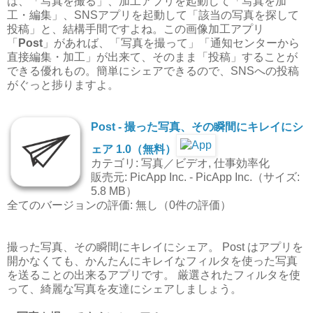
は、「写真を撮る」、加工アプリを起動して「写真を加
工・編集」、SNSアプリを起動して「該当の写真を探して
投稿」と、結構手間ですよね。この画像加工アプリ
「
Post
」があれば、「写真を撮って」「通知センターから
直接編集・加工」が出来て、そのまま「投稿」することが
できる優れもの。簡単にシェアできるので、SNSへの投稿
がぐっと捗りますよ。
Post - 撮った写真、その瞬間にキレイにシ
ェア 1.0（無料）
カテゴリ: 写真／ビデオ, 仕事効率化
販売元: PicApp Inc. - PicApp Inc.（サイズ:
5.8 MB）
全てのバージョンの評価: 無し（0件の評価）
撮った写真、その瞬間にキレイにシェア。 Post はアプリを
開かなくても、かんたんにキレイなフィルタを使った写真
を送ることの出来るアプリです。 厳選されたフィルタを使
って、綺麗な写真を友達にシェアしましょう。