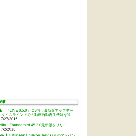
記事
NE、「LINE 6.5.0」iOS向け最新版アップデー
。タイムライン上での動画自動再生機能を追
 7/27/2016
zilla、Thunderbird 45.2.0最新版をリリー
 7/2/2016
ple【今週のApp】Silicon Jelly s.r.o.のアドベン