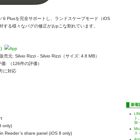
6／6 Plusを完全サポートし、ランドスケープモード（iOS
8に対する様々なバグの修正がおpこな割れています。
0）
Silvio Rizzi - Silvio Rizzi（サイズ: 4.8 MB）
価:
（126件の評価）
の両方に対応
新着
LI
rt
ト
加
-
 only)
Mo
n Reeder’s share panel (iOS 8 only)
ス
-
Ap