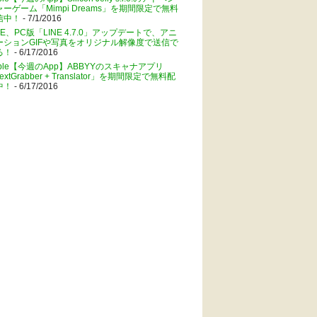
ャーゲーム「Mimpi Dreams」を期間限定で無料
信中！
- 7/1/2016
NE、PC版「LINE 4.7.0」アップデートで、アニ
ーションGIFや写真をオリジナル解像度で送信で
る！
- 6/17/2016
pple【今週のApp】ABBYYのスキャナアプリ
extGrabber + Translator」を期間限定で無料配
中！
- 6/17/2016