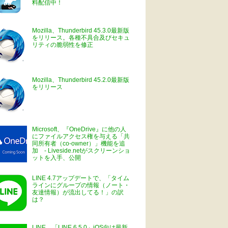
料配信中！
Mozilla、Thunderbird 45.3.0最新版
をリリース。各種不具合及びセキュ
リティの脆弱性を修正
Mozilla、Thunderbird 45.2.0最新版
をリリース
Microsoft、『OneDrive』に他の人
にファイルアクセス権を与える「共
同所有者（co-owner）」機能を追
加 - Liveside.netがスクリーンショ
ットを入手、公開
LINE 4.7アップデートで、「タイム
ラインにグループの情報（ノート・
友達情報）が流出してる！」の訳
は？
LINE、「LINE 6.5.0」iOS向け最新