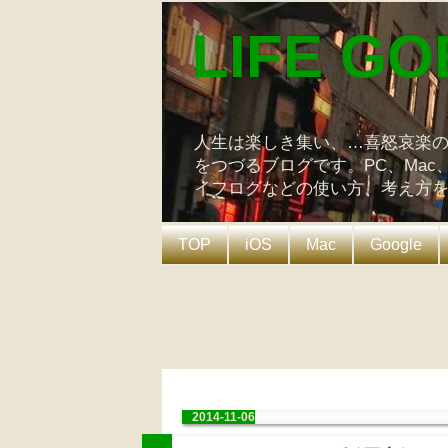
LIFE GO
人生は楽しき集い、…喜怒哀楽
をつづるブログです。PC、Mac
イフログなどの使い方、考え方
TOP
iOS
Mac
Google
2014-11-06