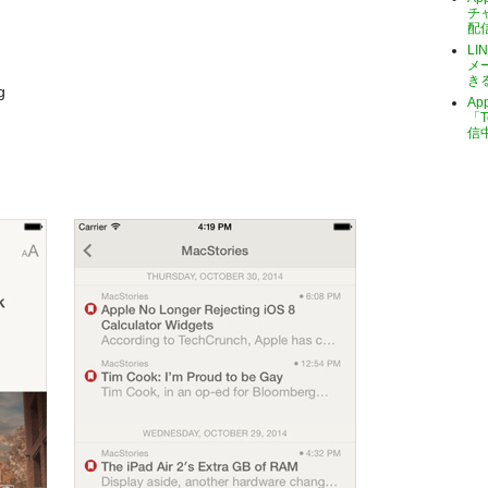
チ
配
LI
メ
き
g
A
「T
信