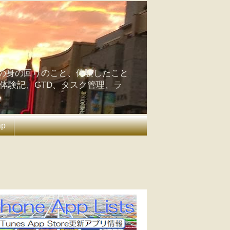
の身の回りのこと、体験したこと
の体験記、GTD、タスク管理、ラ
ap