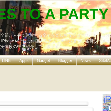
ES TO A PARTY
の全部、人生で体験する全てを楽しもうブログサイト。自分
、iPhoneやそれに付随するアプリケーション、各種ツール
を実体験の中で紹介していきます。
LINE
Apps
Gadget
Blogger
News
SiteM