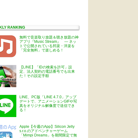
KLY RANKING
無料で音楽取り放題＆聴き放題の神
アプリ『Music Stream』 ― ネッ
トで公開されている邦楽・洋楽を
「完全無料」で楽しめる！
【LINE】「IDの検索を許可」設
定、法人契約の電話番号でも出来
た！その設定手順
LINE、PC版「LINE 4.7.0」アップ
デートで、アニメーションGIFや写
真をオリジナル解像度で送信でき
る！
Apple【今週のApp】Silicon Jelly
s.r.o.のアドベンチャーゲーム
「Mimpi Dreams」を期間限定で無