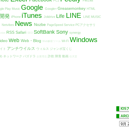
FC2
FileZilla
Google
Greasemonkey
gle Play Music
Google+
HTML
iTunes
LINE
リ開発
Life
iPhone
Jolidrive
LINE MUSIC
t
News
Nozbe
Netvibes
PageSpeed Service
PCアクセサリ
SoftBank
Sony
RSS
Safari
synergy
ction
SEO
Windows
Web
ideo
Web・Blog
Wi-Fi
Web解析ツール
アンチウイルス
エイト
ウィルス
ジャンボ宝くじ
め
ネットワーク
パズドラ
詐欺
障害
動画
企業理念
任天堂
IO
ARC