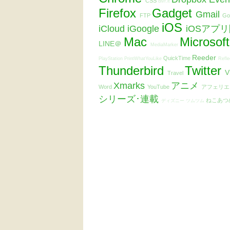
CSS
dlvr.it
Firefox
Gadget
Gmail
FTP
Go
iOS
iCloud
iGoogle
iOSアプ
Mac
Microsof
LINE＠
MediaMarker
Reeder
QuickTime
PlayStation
PrintWhatYouLike
Refle
Thunderbird
Twitter
V
Travel
Xmarks
アニメ
Word
YouTube
アフェリ
シリーズ･連載
ねこあつ
ディズニー ツムツム