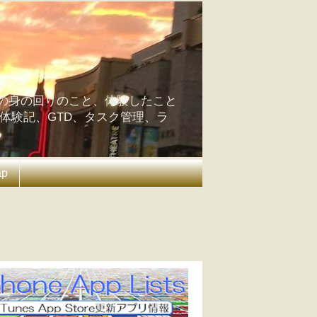
の身の回りのこと、体験したこと
の体験記、GTD、タスク管理、ラ
ap