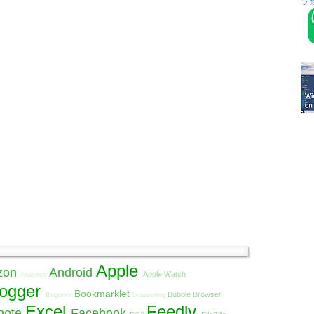
Apple
zon
Android
Apple Watch
Analytics
logger
Bookmarklet
Bubble Browser
Blogtrottr
browserling
Excel
Feedly
note
Facebook