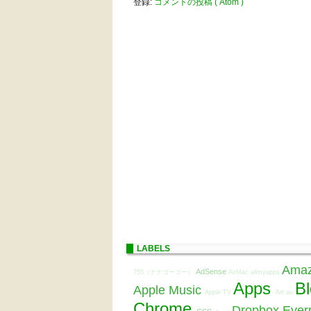
登録:
コメントの投稿 ( Atom )
LABELS
Ama
AdSense
755（ナナゴーゴー）
AirMac
allmyapps
Apps
B
Apple Music
Apple TV
Art
au
Chrome
Dropbox
Ever