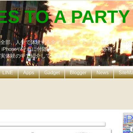
ES TO A PARTY
の全部、人生で体験する全てを楽しもうブログサイト。自分
、iPhoneやそれに付随するアプリケーション、各種ツール
を実体験の中で紹介していきます。
LINE
Apps
Gadget
Blogger
News
SiteM