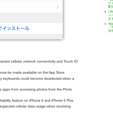
チ
配
LI
メ
き
A
「T
信
pacted cellular network connectivity and Touch ID
 now be made available on the App Store
ty keyboards could become deselected when a
e apps from accessing photos from the Photo
chability feature on iPhone 6 and iPhone 6 Plus
nexpected cellular data usage when receiving