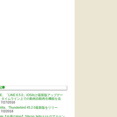
記事
NE、「LINE 6.5.0」iOS向け最新版アップデー
。タイムライン上での動画自動再生機能を追
 7/27/2016
zilla、Thunderbird 45.2.0最新版をリリー
 7/2/2016
ple【今週のApp】Silicon Jelly s.r.o.のアドベン