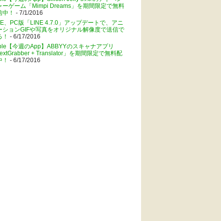
ャーゲーム「Mimpi Dreams」を期間限定で無料
信中！
- 7/1/2016
NE、PC版「LINE 4.7.0」アップデートで、アニ
ーションGIFや写真をオリジナル解像度で送信で
る！
- 6/17/2016
pple【今週のApp】ABBYYのスキャナアプリ
extGrabber + Translator」を期間限定で無料配
中！
- 6/17/2016