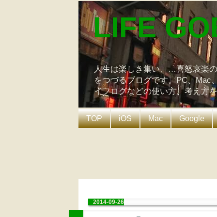
LIFE GO
人生は楽しき集い、…喜怒哀楽
をつづるブログです。PC、Mac
イフログなどの使い方、考え方
TOP
iOS
Mac
Google
2014-09-26