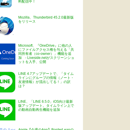
料配信中！
Mozilla、Thunderbird 45.2.0最新版
をリリース
Microsoft、『OneDrive』に他の人
にファイルアクセス権を与える「共
同所有者（co-owner）」機能を追
加 - Liveside.netがスクリーンショ
ットを入手、公開
LINE 4.7アップデートで、「タイム
ラインにグループの情報（ノート・
友達情報）が流出してる！」の訳
は？
LINE、「LINE 6.5.0」iOS向け最新
版アップデート。タイムライン上で
の動画自動再生機能を追加
Apple【今週のApp】BorderLeapの