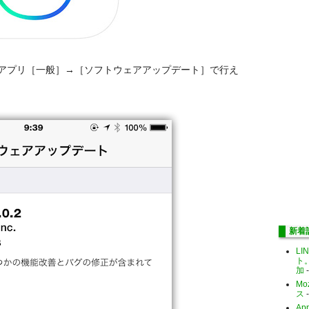
設定アプリ［一般］→［ソフトウェアアップデート］で行え
新着
LI
ト
加
-
Mo
ス
-
Ap