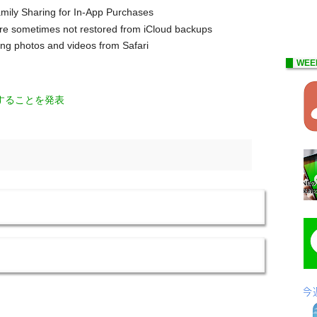
amily Sharing for In-App Purchases
re sometimes not restored from iCloud backups
ing photos and videos from Safari
WEE
ースすることを発表