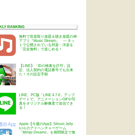
KLY RANKING
無料で音楽取り放題＆聴き放題の神
アプリ『Music Stream』 ― ネッ
トで公開されている邦楽・洋楽を
「完全無料」で楽しめる！
【LINE】「IDの検索を許可」設
定、法人契約の電話番号でも出来
た！その設定手順
LINE、PC版「LINE 4.7.0」アップ
デートで、アニメーションGIFや写
真をオリジナル解像度で送信でき
る！
Apple【今週のApp】Silicon Jelly
s.r.o.のアドベンチャーゲーム
「Mimpi Dreams」を期間限定で無