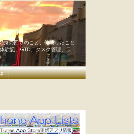
の身の回りのこと、体験したこと
の体験記、GTD、タスク管理、ラ
ap