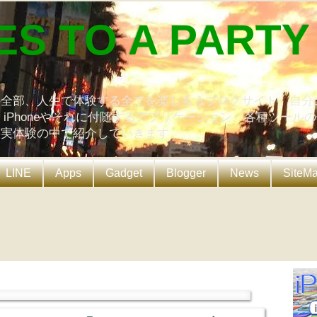
ES TO A PARTY
の全部、人生で体験する全てを楽しもうブログサイト。自分
、iPhoneやそれに付随するアプリケーション、各種ツール
を実体験の中で紹介していきます。
LINE
Apps
Gadget
Blogger
News
SiteM