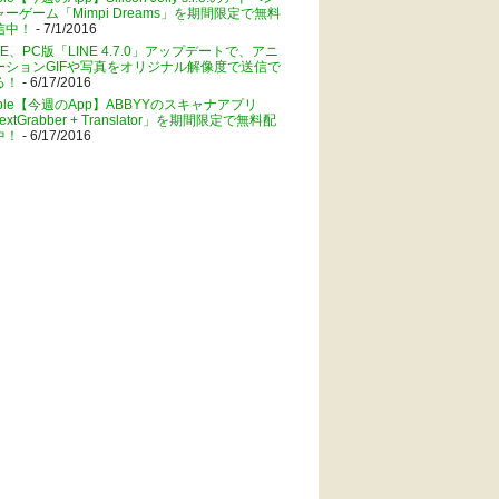
ャーゲーム「Mimpi Dreams」を期間限定で無料
信中！
- 7/1/2016
NE、PC版「LINE 4.7.0」アップデートで、アニ
ーションGIFや写真をオリジナル解像度で送信で
る！
- 6/17/2016
pple【今週のApp】ABBYYのスキャナアプリ
extGrabber + Translator」を期間限定で無料配
中！
- 6/17/2016