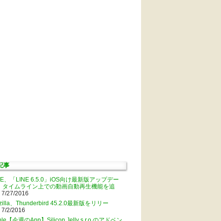
記事
NE、「LINE 6.5.0」iOS向け最新版アップデー
。タイムライン上での動画自動再生機能を追
 7/27/2016
zilla、Thunderbird 45.2.0最新版をリリー
 7/2/2016
ple【今週のApp】Silicon Jelly s.r.o.のアドベン