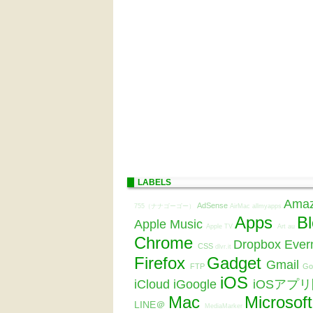
LABELS
Ama
AdSense
755（ナナゴーゴー）
AirMac
allmyapps
Apps
B
Apple Music
Apple TV
Art
au
Chrome
Dropbox
Ever
CSS
dlvr.it
Firefox
Gadget
Gmail
FTP
Go
iOS
iCloud
iGoogle
iOSアプ
Mac
Microsof
LINE＠
MediaMarker