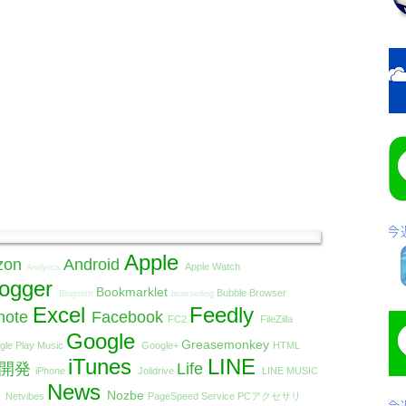
Apple
zon
Android
Apple Watch
Analytics
logger
Bookmarklet
Bubble Browser
Blogtrottr
browserling
Excel
Feedly
note
Facebook
FC2
FileZilla
Google
Greasemonkey
gle Play Music
Google+
HTML
iTunes
LINE
リ開発
Life
iPhone
Jolidrive
LINE MUSIC
t
News
Nozbe
Netvibes
PageSpeed Service
PCアクセサリ