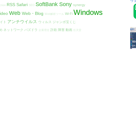
SoftBank
Sony
RSS
Safari
synergy
ction
SEO
Windows
Web
ideo
Web・Blog
Wi-Fi
Web解析ツール
アンチウイルス
エイト
ウィルス
ジャンボ宝くじ
め
ネットワーク
パズドラ
詐欺
障害
動画
企業理念
任天堂