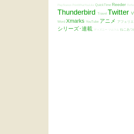
Reeder
QuickTime
PlayStation
PrintWhatYouLike
Refle
Thunderbird
Twitter
V
Travel
Xmarks
アニメ
Word
YouTube
アフェリ
シリーズ･連載
ねこあつ
ディズニー ツムツム