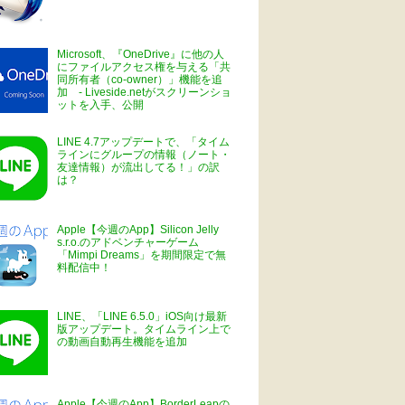
Microsoft、『OneDrive』に他の人
にファイルアクセス権を与える「共
同所有者（co-owner）」機能を追
加 - Liveside.netがスクリーンショ
ットを入手、公開
LINE 4.7アップデートで、「タイム
ラインにグループの情報（ノート・
友達情報）が流出してる！」の訳
は？
Apple【今週のApp】Silicon Jelly
s.r.o.のアドベンチャーゲーム
「Mimpi Dreams」を期間限定で無
料配信中！
LINE、「LINE 6.5.0」iOS向け最新
版アップデート。タイムライン上で
の動画自動再生機能を追加
Apple【今週のApp】BorderLeapの