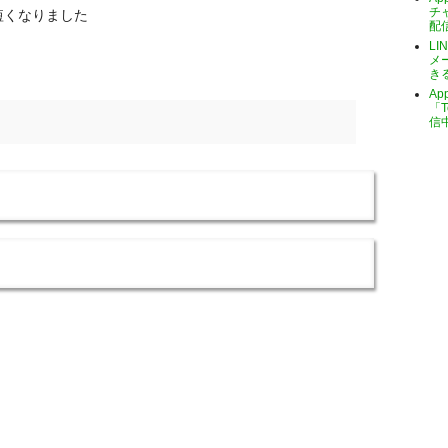
チ
短くなりました
配
LI
メ
き
A
「T
信