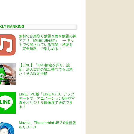
KLY RANKING
無料で音楽取り放題＆聴き放題の神
アプリ『Music Stream』 ― ネッ
トで公開されている邦楽・洋楽を
「完全無料」で楽しめる！
【LINE】「IDの検索を許可」設
定、法人契約の電話番号でも出来
た！その設定手順
LINE、PC版「LINE 4.7.0」アップ
デートで、アニメーションGIFや写
真をオリジナル解像度で送信でき
る！
Mozilla、Thunderbird 45.2.0最新版
をリリース