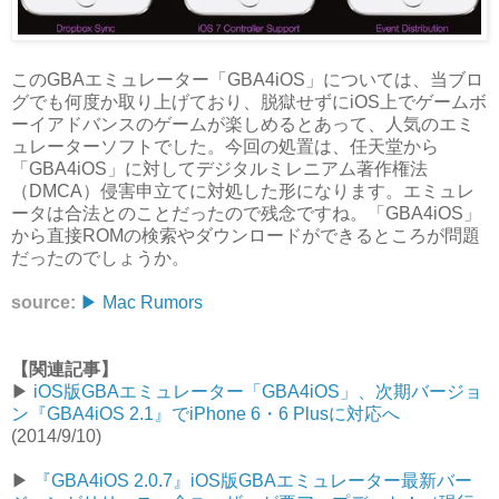
このGBAエミュレーター「GBA4iOS」については、当ブロ
グでも何度か取り上げており、脱獄せずにiOS上でゲームボ
ーイアドバンスのゲームが楽しめるとあって、人気のエミ
ュレーターソフトでした。今回の処置は、任天堂から
「GBA4iOS」に対してデジタルミレニアム著作権法
（DMCA）侵害申立てに対処した形になります。エミュレ
ータは合法とのことだったので残念ですね。「GBA4iOS」
から直接ROMの検索やダウンロードができるところが問題
だったのでしょうか。
source:
▶︎ Mac Rumors
【関連記事】
▶︎
iOS版GBAエミュレーター「GBA4iOS」、次期バージョ
ン『GBA4iOS 2.1』でiPhone 6・6 Plusに対応へ
(2014/9/10)
▶︎
『GBA4iOS 2.0.7』iOS版GBAエミュレーター最新バー