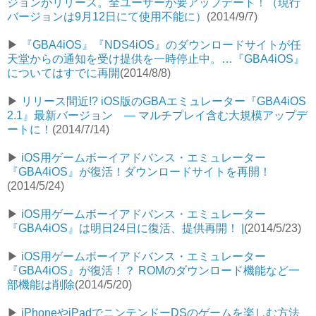
ジョンがリリース。全ユーザーが要アップデート！（現行
バージョンは9月12日にて使用不能に）
(2014/9/7)
▶︎
『GBA4iOS』『NDS4iOS』のダウンロードサイトが任
天堂からの通知を受け提供を一時停止中。…『GBA4iOS』
についてはすでに再開
(2014/8/8)
▶︎
リリース間近!? iOS版のGBAエミュレーター『GBA4iOS
2.1』最新バージョン — マルチプレイ含む大規模アップデ
ートに！
(2014/7/14)
▶︎
iOS用ゲームボーイアドバンス・エミュレーター
『GBA4iOS』が復活！ダウンロードサイトを再開！
(2014/5/24)
▶︎
iOS用ゲームボーイアドバンス・エミュレーター
『GBA4iOS』は明日24日に復活、提供再開！ |
(2014/5/23)
▶︎
iOS用ゲームボーイアドバンス・エミュレーター
『GBA4iOS』が復活！？ ROMのダウンロード機能など一
部機能は削除
(2014/5/20)
▶︎
iPhoneやiPadでニンテンドーDSのゲームを楽しむ方法