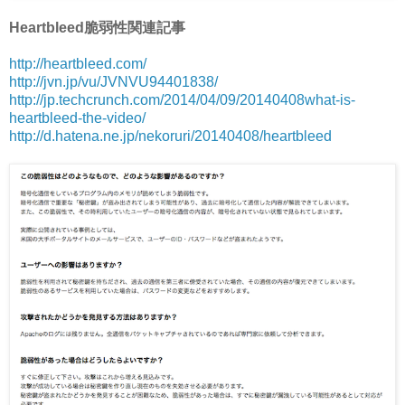
Heartbleed脆弱性関連記事
http://heartbleed.com/
http://jvn.jp/vu/JVNVU94401838/
http://jp.techcrunch.com/2014/04/09/20140408what-is-
heartbleed-the-video/
http://d.hatena.ne.jp/nekoruri/20140408/heartbleed