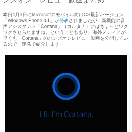
本日4月3日にMicrosoftのモバイル向けOS最新バージョン
「Windows Phone 8.1」が
発表
されましたが、新機能の音
声アシスタント「Cortana」（コルタナ）にはちょっとワク
ワクさせられますね。ということもあり、海外メディアが
早くも「Cortana」のハンズオンレビュー動画を公開してい
るので、連発で紹介します。