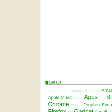
LABELS
Ama
AdSense
755（ナナゴーゴー）
AirMac
allmyapps
Apps
B
Apple Music
Apple TV
Art
au
Chrome
Dropbox
Ever
CSS
dlvr.it
Firefox
Gadget