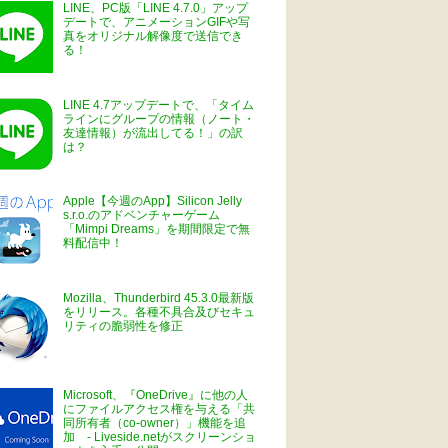
LINE、PC版「LINE 4.7.0」アップ
デートで、アニメーションGIFや写
真をオリジナル解像度で送信でき
る！
LINE 4.7アップデートで、「タイム
ラインにグループの情報（ノート・
友達情報）が流出してる！」の訳
は？
Apple【今週のApp】Silicon Jelly
s.r.o.のアドベンチャーゲーム
「Mimpi Dreams」を期間限定で無
料配信中！
Mozilla、Thunderbird 45.3.0最新版
をリリース。各種不具合及びセキュ
リティの脆弱性を修正
Microsoft、『OneDrive』に他の人
にファイルアクセス権を与える「共
同所有者（co-owner）」機能を追
加 - Liveside.netがスクリーンショ