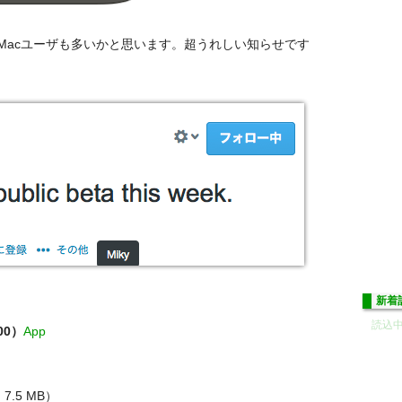
Macユーザも多いかと思います。超うれしい知らせです
新着
読込中.
500）
App
7.5 MB）