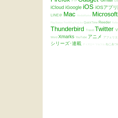
Gmail
FTP
Go
iOS
iCloud
iGoogle
iOSアプ
Mac
Microsof
LINE＠
MediaMarker
Reeder
QuickTime
PlayStation
PrintWhatYouLike
Refle
Thunderbird
Twitter
V
Travel
Xmarks
アニメ
Word
YouTube
アフェリ
シリーズ･連載
ねこあつ
ディズニー ツムツム