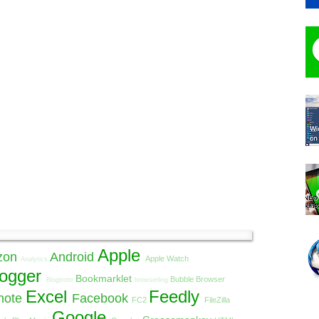
Apple
zon
Android
Apple Watch
Analytics
logger
Bookmarklet
Bubble Browser
Blogtrottr
browserling
Excel
Feedly
note
Facebook
FC2
FileZilla
Google