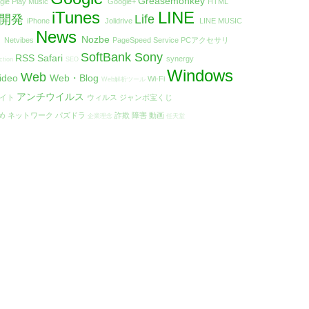
Greasemonkey
gle Play Music
Google+
HTML
iTunes
LINE
リ開発
Life
iPhone
Jolidrive
LINE MUSIC
t
News
Nozbe
Netvibes
PageSpeed Service
PCアクセサリ
SoftBank
Sony
RSS
Safari
synergy
ction
SEO
Windows
Web
ideo
Web・Blog
Wi-Fi
Web解析ツール
アンチウイルス
エイト
ウィルス
ジャンボ宝くじ
め
ネットワーク
パズドラ
詐欺
障害
動画
企業理念
任天堂