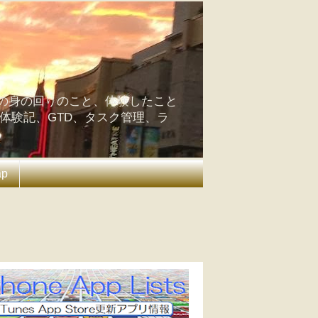
の身の回りのこと、体験したこと
の体験記、GTD、タスク管理、ラ
ap