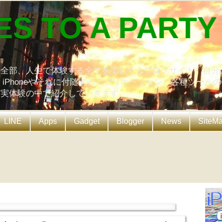
ES TO A PARTY
の全部、人生で体験する全てを楽しもうブログサイト。自分
、iPhoneやそれに付随するアプリケーション、各種ツール
を実体験の中で紹介していきます。
LINE
Apps
Gadget
Blogger
News
SiteM