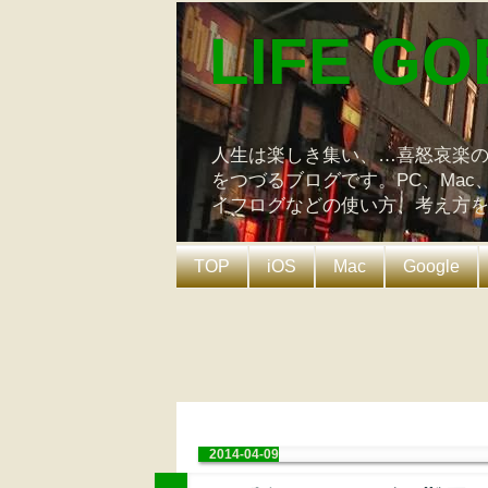
LIFE GO
人生は楽しき集い、…喜怒哀楽
をつづるブログです。PC、Mac
イフログなどの使い方、考え方
TOP
iOS
Mac
Google
2014-04-09