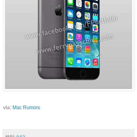
via:
Mac Rumors
時刻:
0:52