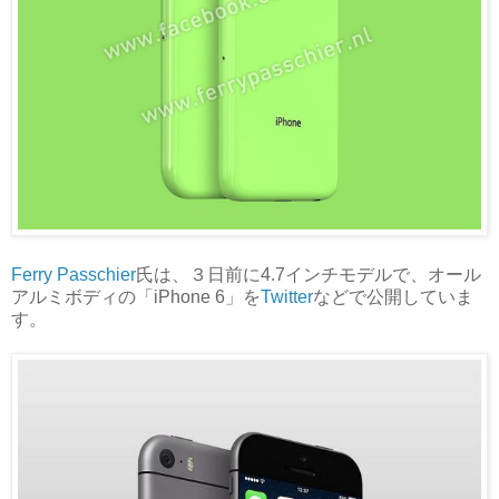
Ferry Passchier
氏は、３日前に4.7インチモデルで、オール
アルミボディの「iPhone 6」を
Twitter
などで公開していま
す。