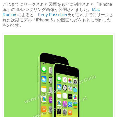
これまでにリークされた図面をもとに制作された「iPhone
6c」の3Dレンダリング画像が公開されました。
Mac
Rumors
によると、
Ferry Passchier
氏がこれまでにリークさ
れた次期モデル「iPhone 6」の図面などをもとに制作した
ものです。