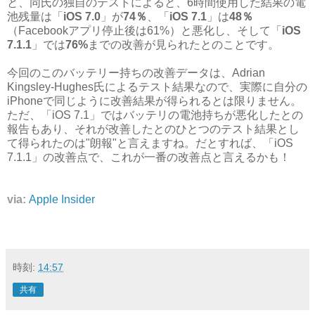
と、同氏の独自のテストによると、6時間使用した結果の電
池残量は「
iOS 7.0
」が
74％
、「
iOS 7.1
」は
48％
（Facebookアプリ停止後は61%）と悪化し、そして「
iOS
7.1.1
」では
76%
までの改善が見られたとのことです。
今回のこのバッテリー持ちの改善データは、Adrian
Kingsley-Hughes氏によるテスト結果なので、実際に自分の
iPhoneで同じように改善結果が得られるとは限りません。
ただ、「iOS 7.1」ではバッテリの電池持ちが悪化したとの
報告もあり、それが改善したとのひとつのテスト結果とし
て得られたのは"朗報"と言えますね。だとすれば、「iOS
7.1.1」の改善点で、これが一番の改善点と言えるかも！
via:
Apple Insider
時刻:
14:57
共有