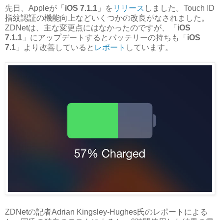
先日、Appleが「
iOS 7.1.1
」を
リリース
しました。Touch ID
指紋認証の機能向上などいくつかの改良がなされました。
ZDNetは、主な変更点にはなかったのですが、「
iOS
7.1.1
」にアップデートするとバッテリーの持ちも「
iOS
7.1
」より改善していると
レポート
しています。
ZDNetの記者Adrian Kingsley-Hughes氏のレポートによる