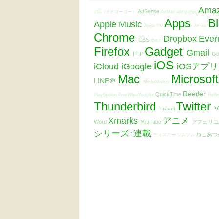
Ama
AdSense
755（ナナゴーゴー）
AirMac
allmyapps
Apps
B
Apple Music
Apple TV
Art
au
Chrome
Dropbox
Ever
CSS
dlvr.it
Firefox
Gadget
Gmail
FTP
Go
iOS
iCloud
iGoogle
iOSアプ
Mac
Microsof
LINE＠
MediaMarker
Reeder
QuickTime
PlayStation
PrintWhatYouLike
Refle
Thunderbird
Twitter
V
Travel
Xmarks
アニメ
Word
YouTube
アフェリ
シリーズ･連載
ねこあつ
ディズニー ツムツム