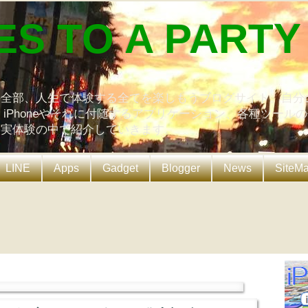
ES TO A PARTY
の全部、人生で体験する全てを楽しもうブログサイト。自分
、iPhoneやそれに付随するアプリケーション、各種ツール
を実体験の中で紹介していきます。
LINE
Apps
Gadget
Blogger
News
SiteM