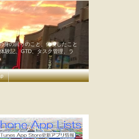
の身の回りのこと、体験したこと
の体験記、GTD、タスク管理、ラ
ap