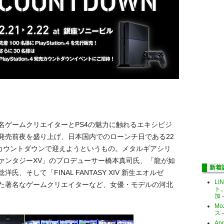
名ゲームクリエイターとPS4の魅力に触れるエキシビジ
発売前夜を盛り上げ、日本国内でのローンチ日である22
にカウントダウンで迎えようというもの。メタルギアシリ
ァンタジーXV」のプロデューサー橋本真司氏、「龍が如
新着
、そして「FINAL FANTASY XIV 新生エオルゼ
LI
た著名なゲームクリエイターなど、女優・モデルの河北
ト
加
-
Mo
ス
-
Ap