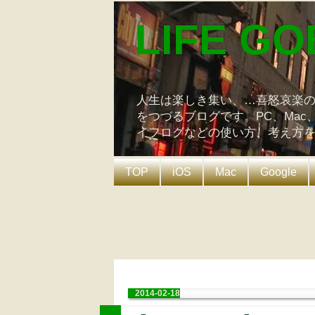
LIFE GO
人生は楽しき集い、…喜怒哀楽
をつづるブログです。PC、Mac
イフログなどの使い方、考え方
TOP
iOS
Mac
Google
2014-02-18