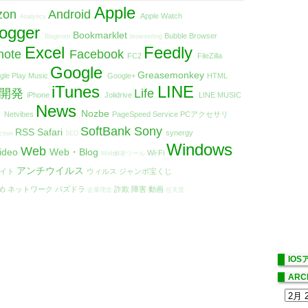
Apple
zon
Android
Apple Watch
Analytics
logger
Bookmarklet
Bubble Browser
Blogtrottr
browserling
Excel
Feedly
note
Facebook
FC2
FileZilla
Google
Greasemonkey
gle Play Music
Google+
HTML
iTunes
LINE
リ開発
Life
iPhone
Jolidrive
LINE MUSIC
t
News
Nozbe
Netvibes
PageSpeed Service
PCアクセサリ
SoftBank
Sony
RSS
Safari
synergy
ction
SEO
Windows
Web
ideo
Web・Blog
Wi-Fi
Web解析ツール
アンチウイルス
エイト
ウィルス
ジャンボ宝くじ
め
ネットワーク
パズドラ
詐欺
障害
動画
企業理念
任天堂
IO
ARC