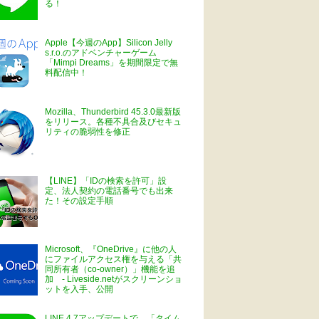
る！
Apple【今週のApp】Silicon Jelly
s.r.o.のアドベンチャーゲーム
「Mimpi Dreams」を期間限定で無
料配信中！
Mozilla、Thunderbird 45.3.0最新版
をリリース。各種不具合及びセキュ
リティの脆弱性を修正
【LINE】「IDの検索を許可」設
定、法人契約の電話番号でも出来
た！その設定手順
Microsoft、『OneDrive』に他の人
にファイルアクセス権を与える「共
同所有者（co-owner）」機能を追
加 - Liveside.netがスクリーンショ
ットを入手、公開
LINE 4.7アップデートで、「タイム