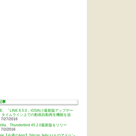
記事
NE、「LINE 6.5.0」iOS向け最新版アップデー
。タイムライン上での動画自動再生機能を追
 7/27/2016
zilla、Thunderbird 45.2.0最新版をリリー
 7/2/2016
ple【今週のApp】Silicon Jelly s.r.o.のアドベン