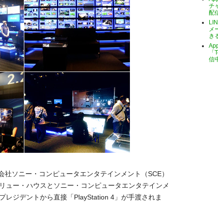
チ
配
LI
メ
き
A
「T
信
会社ソニー・コンピュータエンタテインメント（SCE）
ドリュー・ハウスとソニー・コンピュータエンタテインメ
ジデントから直接「PlayStation 4」が手渡されま