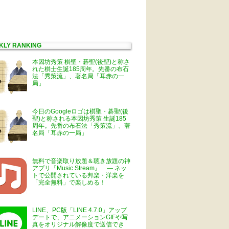
KLY RANKING
本因坊秀策 棋聖・碁聖(後聖)と称さ
れた棋士生誕185周年。先番の布石
法「秀策流」、著名局「耳赤の一
局」
今日のGoogleロゴは棋聖・碁聖(後
聖)と称される本因坊秀策 生誕185
周年。先番の布石法「秀策流」、著
名局「耳赤の一局」
無料で音楽取り放題＆聴き放題の神
アプリ『Music Stream』 ― ネッ
トで公開されている邦楽・洋楽を
「完全無料」で楽しめる！
LINE、PC版「LINE 4.7.0」アップ
デートで、アニメーションGIFや写
真をオリジナル解像度で送信でき