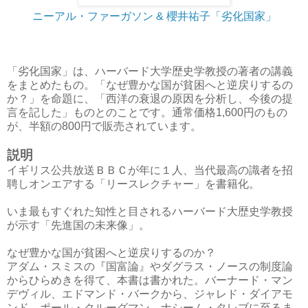
ニーアル・ファーガソン & 櫻井祐子「劣化国家」
「劣化国家」は、ハーバード大学歴史学教授の著者の講義
をまとめたもの。「なぜ豊かな国が貧困へと逆戻りするの
か？」を命題に、「西洋の衰退の原因を分析し、今後の提
言を記した」ものとのことです。通常価格1,600円のもの
が、半額の800円で販売されています。
説明
イギリス公共放送ＢＢＣが年に１人、当代最高の識者を招
聘しオンエアする「リースレクチャー」を書籍化。
いま最もすぐれた知性と目されるハーバード大歴史学教授
が示す「先進国の未来像」。
なぜ豊かな国が貧困へと逆戻りするのか？
アダム・スミスの『国富論』やダグラス・ノースの制度論
からひらめきを得て、本書は書かれた。バーナード・マン
デヴィル、エドマンド・バークから、ジャレド・ダイアモ
ンド、ポール・クルーグマン、ナシーム・タレブに至るま