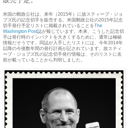
米国の郵政公社は、来年（2015年）に故スティーブ・ジョ
ブズ氏の記念切手を販売する。米国郵政公社の2015年記念
切手発行予定リストに掲載されていることを
The
Washington Post
誌が報じています。本来、こうした記念切
手は発行時のインパクトを大きくするために、通常は極秘
情報だそうです。同誌が入手したリストには、今年2014年
以降の今後数年間の発行計画が記されています。故スティ
ーブ・ジョブズ氏の記念切手発行情報は、そのリストに名
前が載っていることから判明しました。