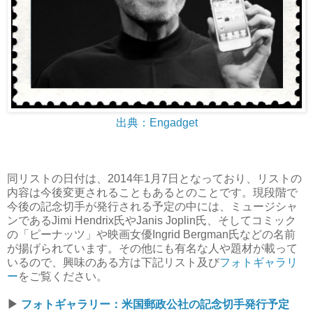
出典：Engadget
同リストの日付は、2014年1月7日となっており、リストの
内容は今後変更されることもあるとのことです。現段階で
今後の記念切手が発行される予定の中には、ミュージシャ
ンであるJimi Hendrix氏やJanis Joplin氏、そしてコミック
の「ピーナッツ」や映画女優Ingrid Bergman氏などの名前
が揚げられています。その他にも有名な人や題材が載って
いるので、興味のある方は下記リスト及び
フォトギャラリ
ー
をご覧ください。
▶
フォトギャラリー：米国郵政公社の記念切手発行予定