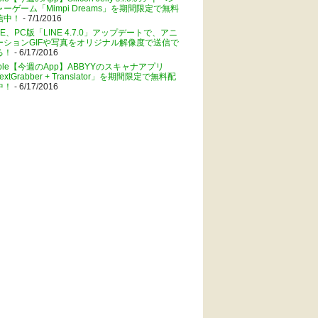
ャーゲーム「Mimpi Dreams」を期間限定で無料
信中！
- 7/1/2016
NE、PC版「LINE 4.7.0」アップデートで、アニ
ーションGIFや写真をオリジナル解像度で送信で
る！
- 6/17/2016
pple【今週のApp】ABBYYのスキャナアプリ
extGrabber + Translator」を期間限定で無料配
中！
- 6/17/2016