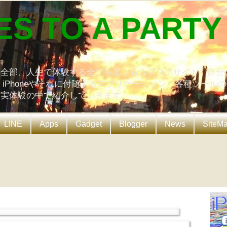
ES TO A PARTY
の全部、人生で体験する全てを楽しもうブログサイト。自分
、iPhoneやそれに付随するアプリケーション、各種ツール
を実体験の中で紹介していきます。
LINE
Apps
Gadget
Blogger
News
SiteM