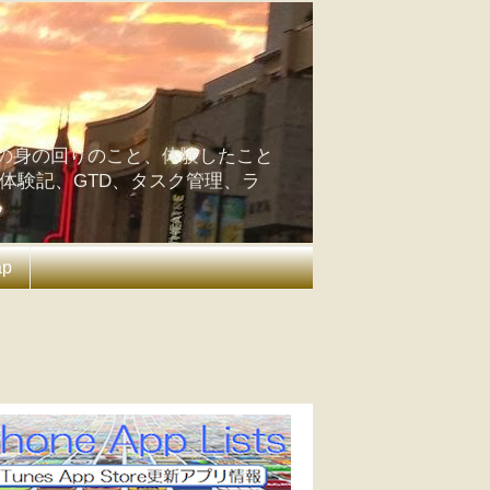
の身の回りのこと、体験したこと
の体験記、GTD、タスク管理、ラ
ap