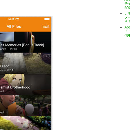
チ
配
LI
メ
き
A
「T
信