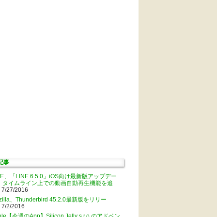
記事
NE、「LINE 6.5.0」iOS向け最新版アップデー
。タイムライン上での動画自動再生機能を追
 7/27/2016
zilla、Thunderbird 45.2.0最新版をリリー
 7/2/2016
ple【今週のApp】Silicon Jelly s.r.o.のアドベン