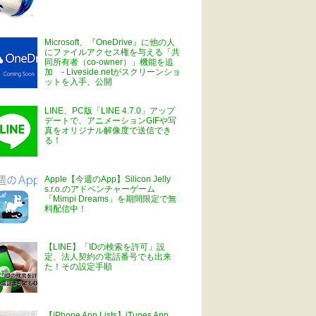
Microsoft、『OneDrive』に他の人
にファイルアクセス権を与える「共
同所有者（co-owner）」機能を追
加 - Liveside.netがスクリーンショ
ットを入手、公開
LINE、PC版「LINE 4.7.0」アップ
デートで、アニメーションGIFや写
真をオリジナル解像度で送信でき
る！
Apple【今週のApp】Silicon Jelly
s.r.o.のアドベンチャーゲーム
「Mimpi Dreams」を期間限定で無
料配信中！
【LINE】「IDの検索を許可」設
定、法人契約の電話番号でも出来
た！その設定手順
【iPhone App Lists】iTunes App