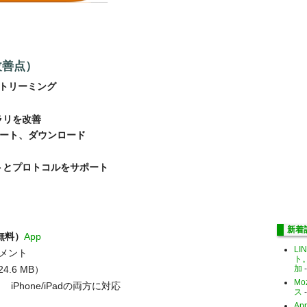
改善点）
xのストリーミング
ラリを改善
ポート、ダウンロード
トとプロトコルをサポート
新着
0（無料）
App
LI
ンメント
ト
加
-
4.6 MB）
Mo
Phone/iPadの両方に対応
ス
-
Ap