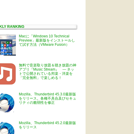
KLY RANKING
Macに「Windows 10 Technical
Preview」最新版をインストールし
て試す方法（VMware Fusion）
無料で音楽取り放題＆聴き放題の神
アプリ『Music Stream』 ― ネッ
トで公開されている邦楽・洋楽を
「完全無料」で楽しめる！
Mozilla、Thunderbird 45.3.0最新版
をリリース。各種不具合及びセキュ
リティの脆弱性を修正
Mozilla、Thunderbird 45.2.0最新版
をリリース