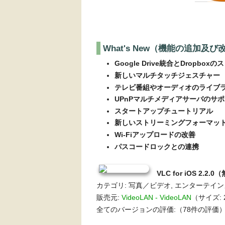
What's New（機能の追加及び
Google Drive統合とDropbo
新しいマルチタッチジェスチャー
テレビ番組やオーディオのライブ
UPnPマルチメディアサーバのサ
スタートアップチュートリアル
新しいストリーミングフォーマッ
Wi-Fiアップロードの改善
パスコードロックとの連携
VLC for iOS 2.2.
カテゴリ: 写真／ビデオ, エンターテイ
販売元:
VideoLAN - VideoLAN
（サイズ: 2
全てのバージョンの評価:（78件の評価） i