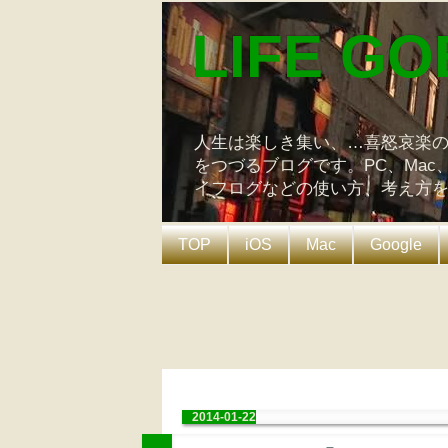
LIFE GO
人生は楽しき集い、…喜怒哀楽
をつづるブログです。PC、Mac
イフログなどの使い方、考え方
TOP
iOS
Mac
Google
2014-01-22