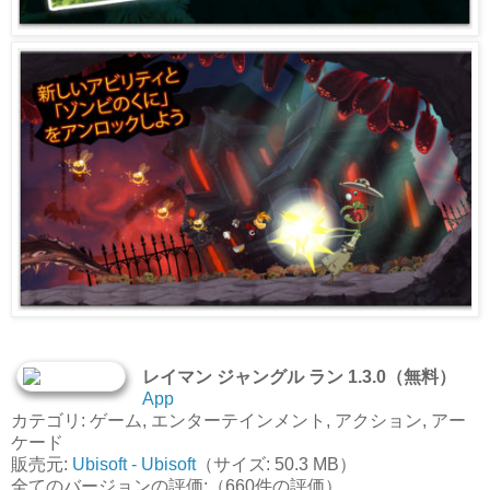
レイマン ジャングル ラン 1.3.0（無料）
App
カテゴリ: ゲーム, エンターテインメント, アクション, アー
ケード
販売元:
Ubisoft - Ubisoft
（サイズ: 50.3 MB）
全てのバージョンの評価:（660件の評価）